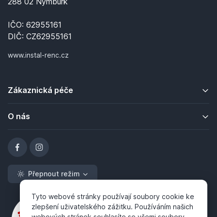
288 02 Nymburk
IČO: 62955161
DIČ: CZ62955161
www.instal-renc.cz
Zákaznická péče
O nás
Přepnout režim
Tyto webové stránky používají soubory cookie ke
zlepšení uživatelského zážitku. Používáním našich
webových stránek souhlasíte se všemi soubory