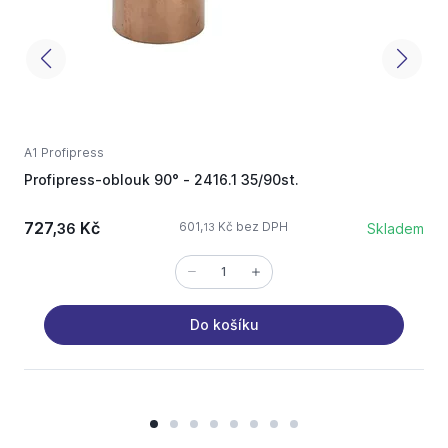
A1 Profipress
A
Profipress-oblouk 90° - 2416.1 35/90st.
P
727,
Kč
601,
Kč bez DPH
36
Skladem
13
Do košíku