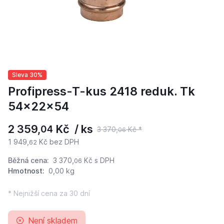
Sleva 30%
Profipress-T-kus 2418 reduk. Tk
54x22x54
2 359,
Kč / ks
04
3 370,
Kč *
06
1 949,
Kč bez DPH
62
Běžná cena:
3 370,
Kč
s DPH
06
Hmotnost:
0,00 kg
* Nejnižší cena za 30 dní
Není skladem