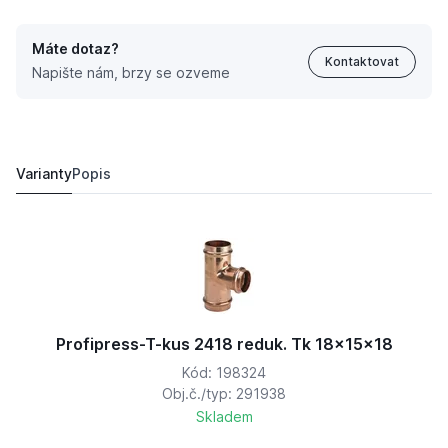
Máte dotaz?
Kontaktovat
Napište nám, brzy se ozveme
Profipress-T-kus 2418 reduk. Tk 54x22x54
2 359,
Kč
04
2 785,
Kč
17
Varianty
Popis
Profipress-T-kus 2418 reduk. Tk 18x15x18
Kód: 198324
Obj.č./typ: 291938
Skladem