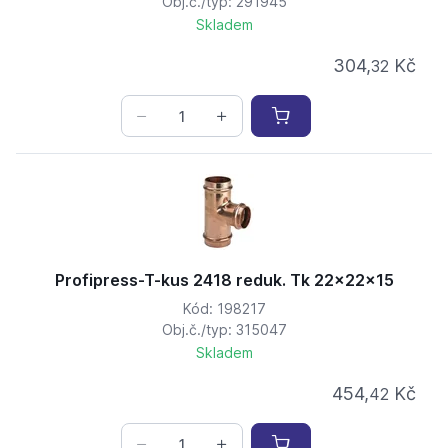
Obj.č./typ: 291945
Skladem
304,
Kč
32
Profipress-T-kus 2418 reduk. Tk 22x22x15
Kód: 198217
Obj.č./typ: 315047
Skladem
454,
Kč
42