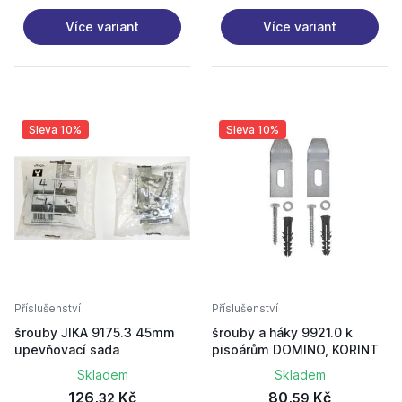
Více variant
Více variant
Sleva 10%
Sleva 10%
Příslušenství
Příslušenství
šrouby JIKA 9175.3 45mm
šrouby a háky 9921.0 k
upevňovací sada
pisoárům DOMINO, KORINT
Skladem
Skladem
126,
Kč
80,
Kč
32
59