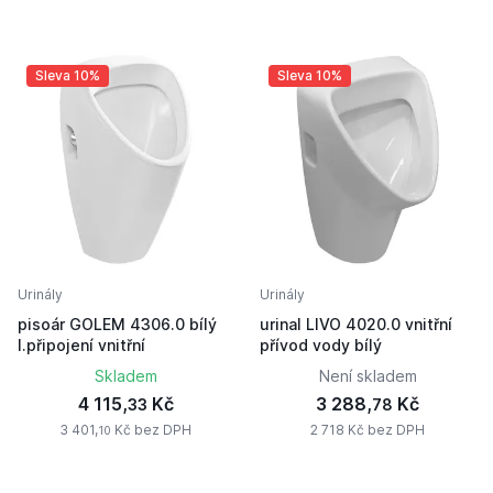
Sleva 10%
Sleva 10%
Urinály
Urinály
pisoár GOLEM 4306.0 bílý
urinal LIVO 4020.0 vnitřní
I.připojení vnitřní
přívod vody bílý
Skladem
Není skladem
4 115,
Kč
3 288,
Kč
33
78
3 401,
Kč bez DPH
2 718 Kč bez DPH
10