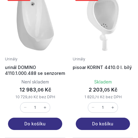
Urinály
Urinály
urinál DOMINO
pisoar KORINT 4410.0 I. bílý
4110.1.000.488 se senzorem
Není skladem
Skladem
12 983,
Kč
2 203,
Kč
06
05
10 729,
Kč bez DPH
1 820,
Kč bez DPH
80
70
Do košíku
Do košíku