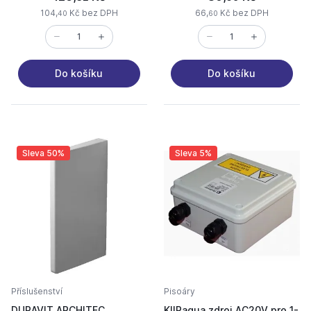
104,
Kč bez DPH
66,
Kč bez DPH
40
60
Do košíku
Do košíku
Sleva 50%
Sleva 5%
Příslušenství
Pisoáry
DURAVIT ARCHITEC
KIIPaqua zdroj AC20V pro 1-