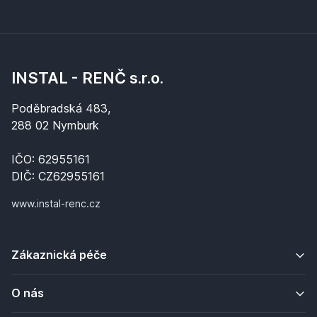
INSTAL - RENČ s.r.o.
Poděbradská 483,
288 02 Nymburk
IČO: 62955161
DIČ: CZ62955161
www.instal-renc.cz
Zákaznická péče
O nás