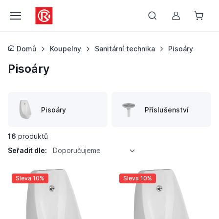
Můj účet
Domů
Koupelny
Sanitární technika
Pisoáry
Pisoáry
Pisoáry
Příslušenství
16
produktů
Seřadit dle:
Doporučujeme
Sleva 10%
Sleva 10%