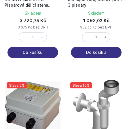
Pisoárová dělící stěna
3 pisoáry
85000000
Skladem
Skladem
3 720,
Kč
1 092,
Kč
75
03
3 075 Kč bez DPH
902,
Kč bez DPH
50
Do košíku
Do košíku
Sleva 5%
Sleva 10%