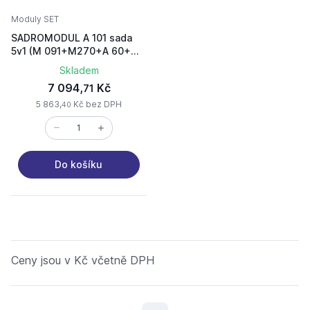
Moduly SET
SADROMODUL A 101 sada
5v1 (M 091+M270+A 60+
WC mísa )
Skladem
7 094,
Kč
71
5 863,
Kč bez DPH
40
Do košíku
Ceny jsou v Kč včetně DPH