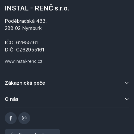
INSTAL - RENČ s.r.o.
Poděbradská 483,
288 02 Nymburk
IČO: 62955161
DIČ: CZ62955161
www.instal-renc.cz
Zákaznická péče
O nás