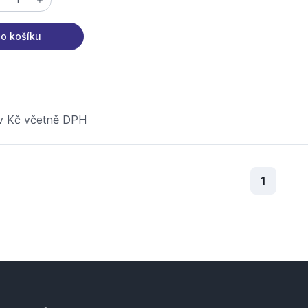
o košíku
 v Kč včetně DPH
Aktuální
1