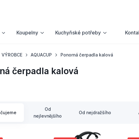
Koupelny
Kuchyňské potřeby
Konta
VÝROBCE
AQUACUP
Ponorná čerpadla kalová
ná čerpadla kalová
Od
učujeme
Od nejdražšího
nejlevnějšího