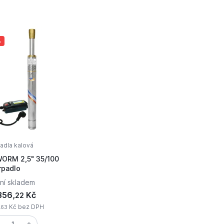
%
adla kalová
ORM 2,5" 35/100
rpadlo
ní skladem
356,
Kč
22
,
Kč bez DPH
63