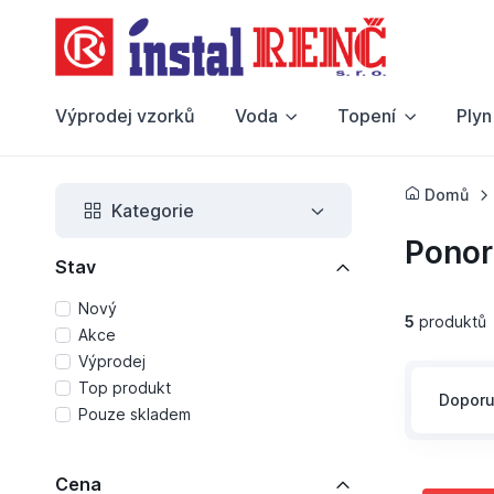
Výprodej vzorků
Voda
Topení
Plyn
Domů
Kategorie
Ponor
Stav
Nový
5
produktů
Akce
Výprodej
Top produkt
Dopor
Pouze skladem
Cena