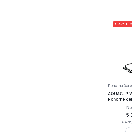
Sleva 10
Ponorná čerp
AQUACUP W
Ponorné če
Ne
5 
4 426