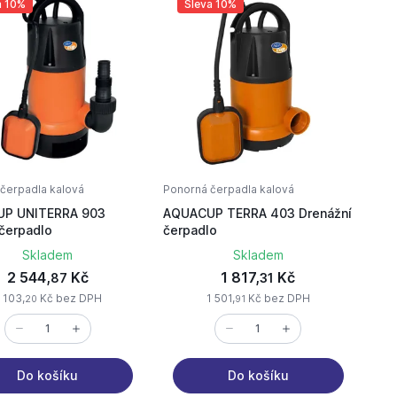
a 10%
Sleva 10%
čerpadla kalová
Ponorná čerpadla kalová
P UNITERRA 903
AQUACUP TERRA 403 Drenážní
čerpadlo
čerpadlo
Skladem
Skladem
2 544,
Kč
1 817,
Kč
87
31
 103,
Kč bez DPH
1 501,
Kč bez DPH
20
91
Do košíku
Do košíku