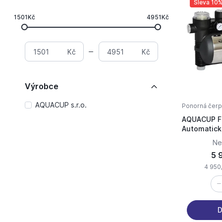
Sleva 10
1501Kč
4951Kč
Kč
Kč
Výrobce
AQUACUP s.r.o.
Ponorná čerp
AQUACUP 
Automatick
Ne
5 
4 950
D