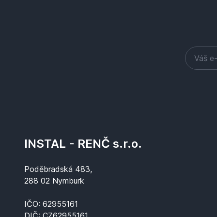
INSTAL - RENČ s.r.o.
Poděbradská 483,
288 02 Nymburk
IČO: 62955161
DIČ: CZ62955161