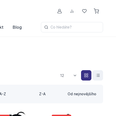
Můj účet
Porovnávání
Oblíbené
kt
Blog
Co hledáte?
12
A-Z
Z-A
Od nejnovějšího