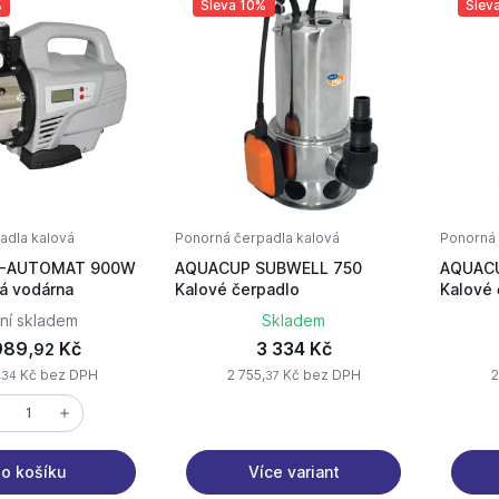
%
Sleva 10%
Slev
adla kalová
Ponorná čerpadla kalová
Ponorná 
F-AUTOMAT 900W
AQUACUP SUBWELL 750
AQUACU
á vodárna
Kalové čerpadlo
Kalové 
ní skladem
Skladem
989,
Kč
3 334 Kč
92
,
Kč bez DPH
2 755,
Kč bez DPH
2
34
37
Více variant
o košíku