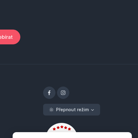
bírat
Přepnout režim