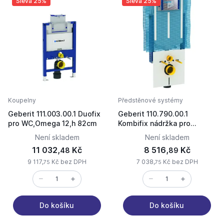
Sleva 25%
Sleva 25%
Koupelny
Předstěnové systémy
Geberit 111.003.00.1 Duofix
Geberit 110.790.00.1
pro WC,Omega 12,h 82cm
Kombifix nádržka pro
zazdění k WC
Není skladem
Není skladem
11 032,
Kč
8 516,
Kč
48
89
9 117,
Kč bez DPH
7 038,
Kč bez DPH
75
75
Do košíku
Do košíku