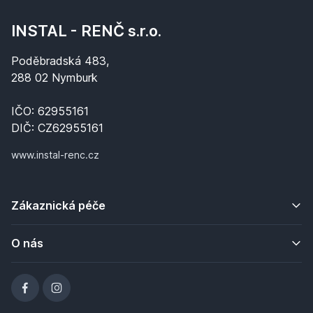
INSTAL - RENČ s.r.o.
Poděbradská 483,
288 02 Nymburk
IČO: 62955161
DIČ: CZ62955161
www.instal-renc.cz
Zákaznická péče
O nás