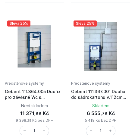
Sleva 25%
Sleva 25%
Předstěnové systémy
Předstěnové systémy
Geberit 111.364.005 Duofix
Geberit 111.367.001 Duofix
pro závěsné Wc s
do sádrokartonu v.112cm
odsáváním
pro závěsné WC
Není skladem
Skladem
11 371,
Kč
6 555,
Kč
88
78
9 398,
Kč bez DPH
5 418 Kč bez DPH
25