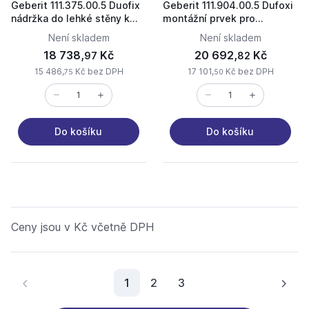
Geberit 111.375.00.5 Duofix
Geberit 111.904.00.5 Dufoxi
nádržka do lehké stěny k
montážní prvek pro
WC
bezbariérový WC modul
Není skladem
Není skladem
18 738,
Kč
20 692,
Kč
97
82
15 486,
Kč bez DPH
17 101,
Kč bez DPH
75
50
Do košíku
Do košíku
Ceny jsou v Kč včetně DPH
Aktuální stránka
1
2
3