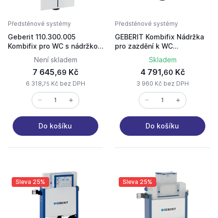
Předstěnové systémy
Předstěnové systémy
Geberit 110.300.005
GEBERIT Kombifix Nádržka
Kombifix pro WC s nádržkou
pro zazdění k WC
UP320 h 108cm ovládání
110.302.00.5
Není skladem
Skladem
zepředu
7 645,
Kč
4 791,
Kč
69
60
6 318,
Kč bez DPH
3 960 Kč bez DPH
75
Do košíku
Do košíku
Sleva 25%
Sleva 25%