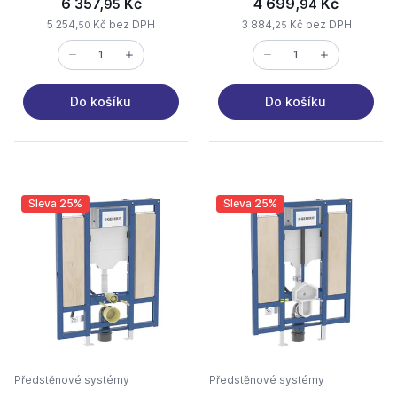
6 357,
Kč
4 699,
Kč
95
94
5 254,
Kč bez DPH
3 884,
Kč bez DPH
50
25
Do košíku
Do košíku
Sleva 25%
Sleva 25%
Předstěnové systémy
Předstěnové systémy