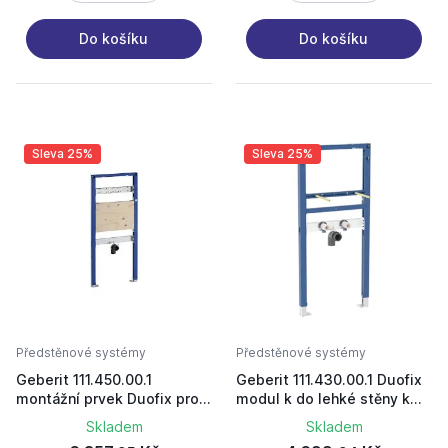
Do košíku
Do košíku
Sleva 25%
Sleva 25%
Předstěnové systémy
Předstěnové systémy
Geberit 111.450.00.1
Geberit 111.430.00.1 Duofix
montážní prvek Duofix pro
modul k do lehké stěny k
výlevku pro nástěnnou
umyvadlu
Skladem
Skladem
armaturu výška 130c