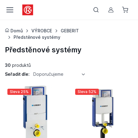
Můj účet
Domů
VÝROBCE
GEBERIT
Předstěnové systémy
Předstěnové systémy
30
produktů
Seřadit dle:
Doporučujeme
Sleva 25%
Sleva 52%