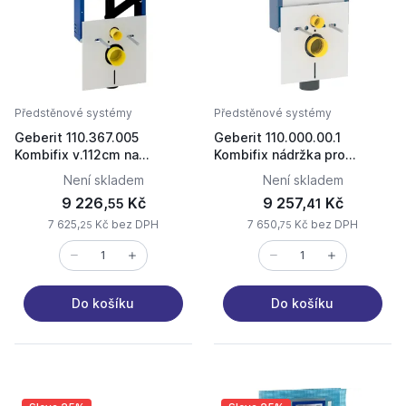
Předstěnové systémy
Předstěnové systémy
Geberit 110.367.005
Geberit 110.000.00.1
Kombifix v.112cm na
Kombifix nádržka pro
obezdění pro závěsné WC
zazdění WC
Není skladem
Není skladem
9 226,
Kč
9 257,
Kč
55
41
7 625,
Kč bez DPH
7 650,
Kč bez DPH
25
75
Do košíku
Do košíku