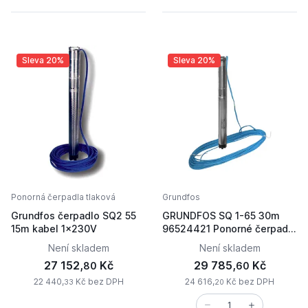
Sleva 20%
Sleva 20%
Ponorná čerpadla tlaková
Grundfos
Grundfos čerpadlo SQ2 55
GRUNDFOS SQ 1-65 30m
15m kabel 1x230V
96524421 Ponorné čerpadlo
s kabelem
Není skladem
Není skladem
27 152,
Kč
29 785,
Kč
80
60
22 440,
Kč bez DPH
24 616,
Kč bez DPH
33
20