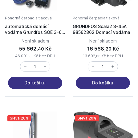
Ponorná čerpadla tlaková
Ponorná čerpadla tlaková
automatická domácí
GRUNDFOS Scala2 3-45A
vodárna Grundfos SQE 3-65
98562862 Domací vodárna
40m kabel nerez
Není skladem
Není skladem
55 662,
Kč
16 568,
Kč
40
29
46 001,
Kč bez DPH
13 692,
Kč bez DPH
98
80
Do košíku
Do košíku
Sleva 20%
Sleva 20%