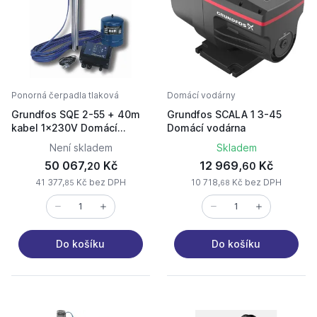
Ponorná čerpadla tlaková
Domácí vodárny
Grundfos SQE 2-55 + 40m
Grundfos SCALA 1 3-45
kabel 1x230V Domácí
Domácí vodárna
vodárna 96524505
Není skladem
Skladem
50 067,
Kč
12 969,
Kč
20
60
41 377,
Kč bez DPH
10 718,
Kč bez DPH
85
68
Do košíku
Do košíku