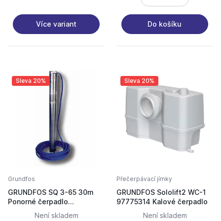
Více variant
Do košíku
Sleva 20%
Sleva 20%
Grundfos
Přečerpávací jímky
GRUNDFOS SQ 3-65 30m
GRUNDFOS Sololift2 WC-1
Ponorné čerpadlo
97775314 Kalové čerpadlo
96524439
Není skladem
Není skladem