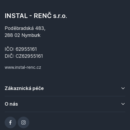
INSTAL - RENČ s.r.o.
Poděbradská 483,
288 02 Nymburk
IČO: 62955161
DIČ: CZ62955161
www.instal-renc.cz
Zákaznická péče
O nás