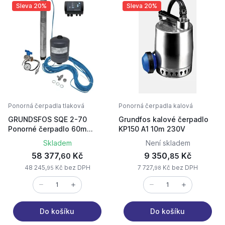
Sleva 20%
Sleva 20%
Ponorná čerpadla tlaková
Ponorná čerpadla kalová
GRUNDSFOS SQE 2-70
Grundfos kalové čerpadlo
Ponorné čerpadlo 60m
KP150 A1 10m 230V
kabel 96160961
Skladem
Není skladem
58 377,
Kč
9 350,
Kč
60
85
48 245,
Kč bez DPH
7 727,
Kč bez DPH
95
98
Do košíku
Do košíku