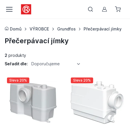
Můj účet
Domů
VÝROBCE
Grundfos
Přečerpávací jímky
Přečerpávací jímky
2
produkty
Seřadit dle:
Doporučujeme
Sleva 20%
Sleva 20%