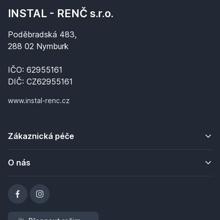
INSTAL - RENČ s.r.o.
Poděbradská 483,
288 02 Nymburk
IČO: 62955161
DIČ: CZ62955161
www.instal-renc.cz
Zákaznická péče
O nás