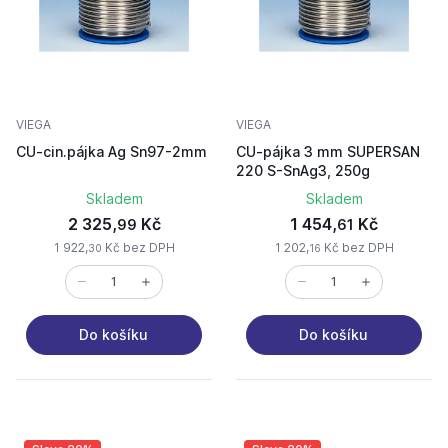
VIEGA
VIEGA
CU-cin.pájka Ag Sn97-2mm
CU-pájka 3 mm SUPERSAN
220 S-SnAg3, 250g
Skladem
Skladem
2 325,
Kč
1 454,
Kč
99
61
1 922,
Kč bez DPH
1 202,
Kč bez DPH
30
16
Do košíku
Do košíku