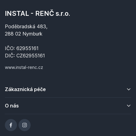
INSTAL - RENČ s.r.o.
Poděbradská 483,
288 02 Nymburk
IČO: 62955161
DIČ: CZ62955161
www.instal-renc.cz
Zákaznická péče
O nás