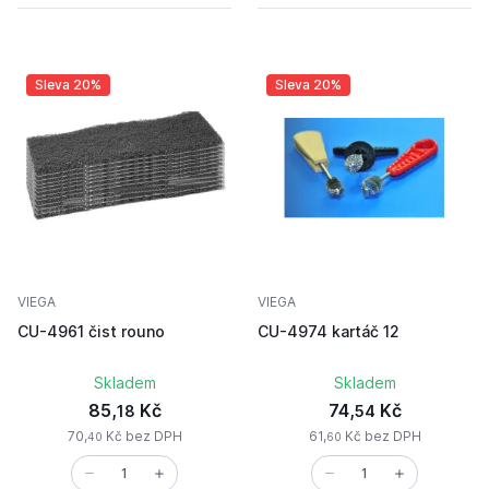
Sleva 20%
Sleva 20%
VIEGA
VIEGA
CU-4961 čist rouno
CU-4974 kartáč 12
Skladem
Skladem
85,
Kč
74,
Kč
18
54
70,
Kč bez DPH
61,
Kč bez DPH
40
60