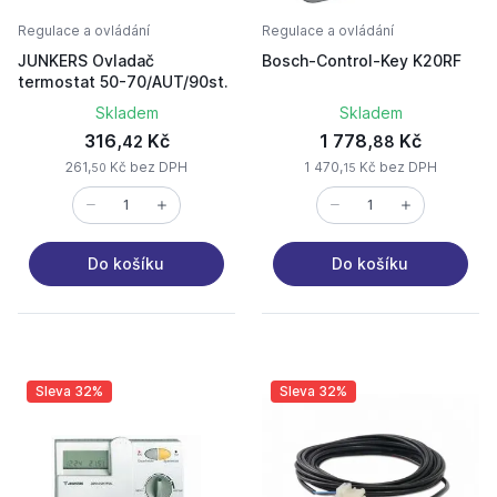
Regulace a ovládání
Regulace a ovládání
JUNKERS Ovladač
Bosch-Control-Key K20RF
termostat 50-70/AUT/90st.
Skladem
Skladem
316,
Kč
1 778,
Kč
42
88
261,
Kč bez DPH
1 470,
Kč bez DPH
50
15
Do košíku
Do košíku
Sleva 32%
Sleva 32%