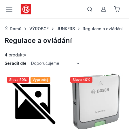
Můj účet
Domů
VÝROBCE
JUNKERS
Regulace a ovládání
Regulace a ovládání
4
produkty
Seřadit dle:
Doporučujeme
Sleva 50%
Výprodej
Sleva 40%