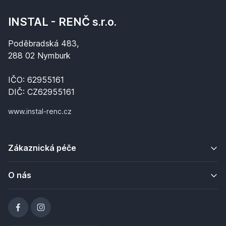
INSTAL - RENČ s.r.o.
Poděbradská 483,
288 02 Nymburk
IČO: 62955161
DIČ: CZ62955161
www.instal-renc.cz
Zákaznická péče
O nás