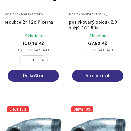
Pozinkované tvarovky
Pozinkované tvarovky
redukce 241 2x 1" cerna
pozinkovaný oblouk č.01
vnější 1/2" 90st.
Skladem
Skladem
100,
Kč
67,
Kč
19
52
82,
Kč bez DPH
55,
Kč bez DPH
80
80
Více variant
Do košíku
Sleva 10%
Sleva 10%