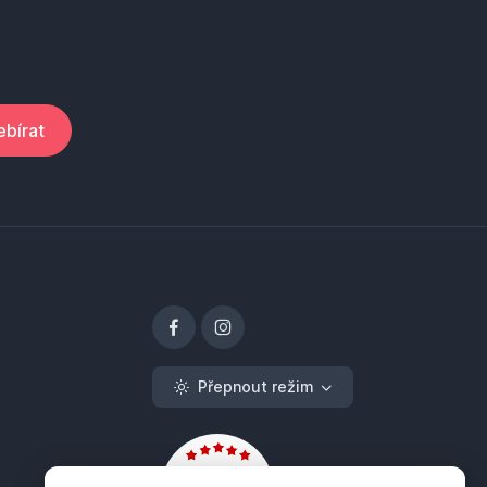
bírat
Přepnout režim