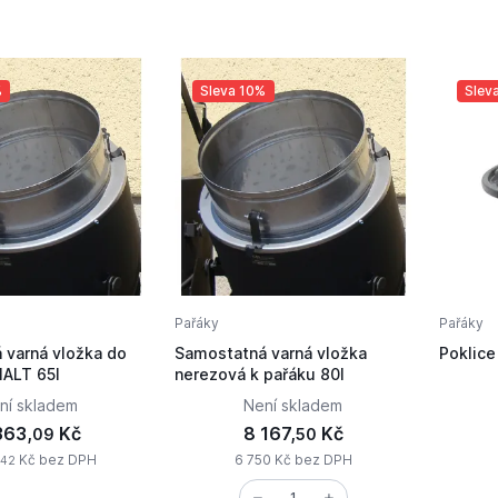
%
Sleva 10%
Slev
Pařáky
Pařáky
 varná vložka do
Samostatná varná vložka
Poklice
MALT 65l
nerezová k pařáku 80l
ní skladem
Není skladem
363,
Kč
8 167,
Kč
09
50
Kč bez DPH
6 750 Kč bez DPH
42