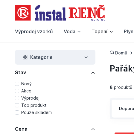
Výprodej vzorků
Voda
Topení
Plyn
Domů
Kategorie
Pařák
Stav
Nový
8
produktů
Akce
Výprodej
Top produkt
Dopor
Pouze skladem
Cena