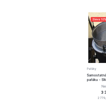
Sleva 10
Pařáky
Samostatná
pařáku - S
Ne
3 
2 779,