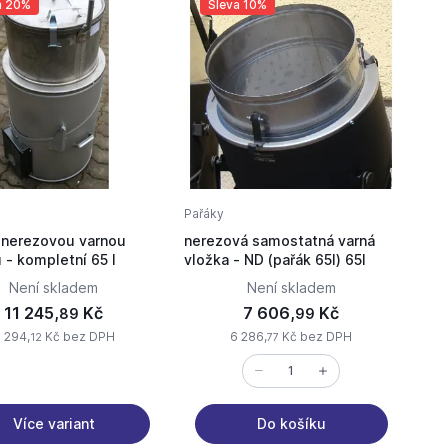
a 20%
Sleva 10%
Pařáky
 nerezovou varnou
nerezová samostatná varná
 - kompletní 65 l
vložka - ND (pařák 65l) 65l
Není skladem
Není skladem
11 245,
Kč
7 606,
Kč
89
99
 294,
Kč bez DPH
6 286,
Kč bez DPH
12
77
Více variant
Do košíku