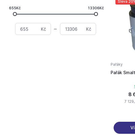
Sleva 20
655Kč
13306Kč
Kč
Kč
Pařáky
Pařák Smalt
8 
7 129,
Ví