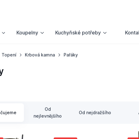
Koupelny
Kuchyňské potřeby
Konta
Topení
Krbová kamna
Pařáky
y
Od
učujeme
Od nejdražšího
nejlevnějšího