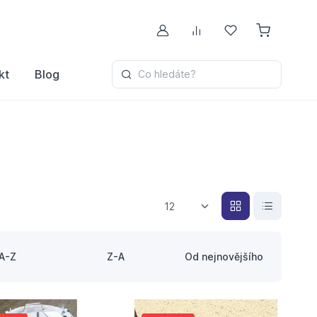
Můj účet
Porovnávání
Oblíbené
kt
Blog
Co hledáte?
12
A-Z
Z-A
Od nejnovějšího