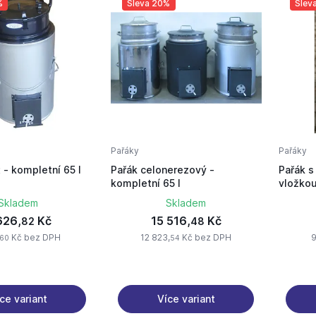
%
Sleva 20%
Slev
Pařáky
Pařáky
 - kompletní 65 l
Pařák celonerezový -
Pařák s
kompletní 65 l
vložkou
Skladem
Skladem
626,
Kč
15 516,
Kč
82
48
Kč bez DPH
12 823,
Kč bez DPH
9
60
54
ce variant
Více variant