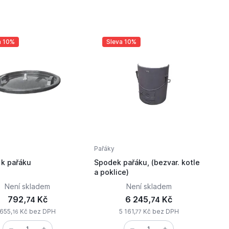
a 10%
Sleva 10%
Pařáky
 k pařáku
Spodek pařáku, (bezvar. kotle
a poklice)
Není skladem
Není skladem
792,
Kč
6 245,
Kč
74
74
655,
Kč bez DPH
5 161,
Kč bez DPH
16
77