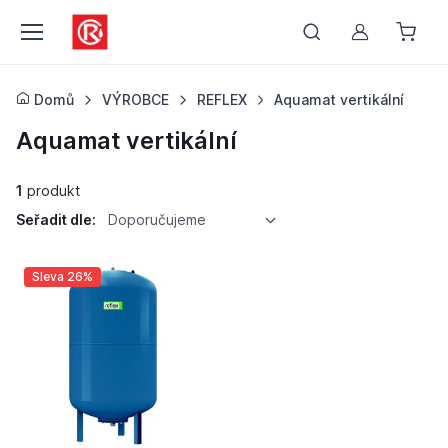
Můj účet
Domů
VÝROBCE
REFLEX
Aquamat vertikální
Aquamat vertikální
1
produkt
Seřadit dle:
Doporučujeme
Sleva 26%