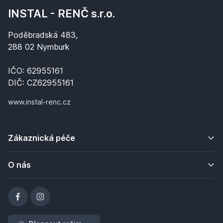
INSTAL - RENČ s.r.o.
Poděbradská 483,
288 02 Nymburk
IČO: 62955161
DIČ: CZ62955161
www.instal-renc.cz
Zákaznická péče
O nás