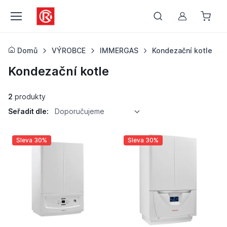
Můj účet
Domů
VÝROBCE
IMMERGAS
Kondezační kotle
Kondezační kotle
2
produkty
Seřadit dle:
Doporučujeme
Sleva 30%
Sleva 30%