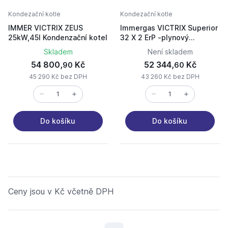
Kondezační kotle
Kondezační kotle
IMMER VICTRIX ZEUS
Immergas VICTRIX Superior
25kW,45l Kondenzační kotel
32 X 2 ErP -plynový
kondenzační kotel s
Skladem
Není skladem
regulací
54 800,
Kč
52 344,
Kč
90
60
45 290 Kč bez DPH
43 260 Kč bez DPH
Do košíku
Do košíku
Ceny jsou v Kč včetně DPH