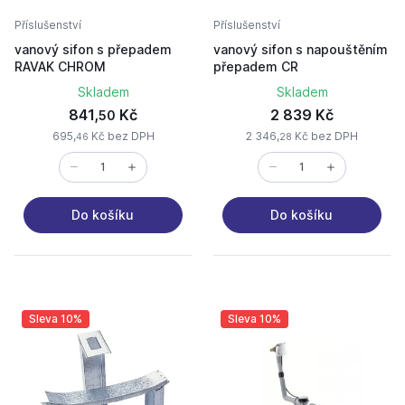
Příslušenství
Příslušenství
vanový sifon s přepadem
vanový sifon s napouštěním
RAVAK CHROM
přepadem CR
Skladem
Skladem
841,
Kč
2 839 Kč
50
695,
Kč bez DPH
2 346,
Kč bez DPH
46
28
Do košíku
Do košíku
Sleva 10%
Sleva 10%