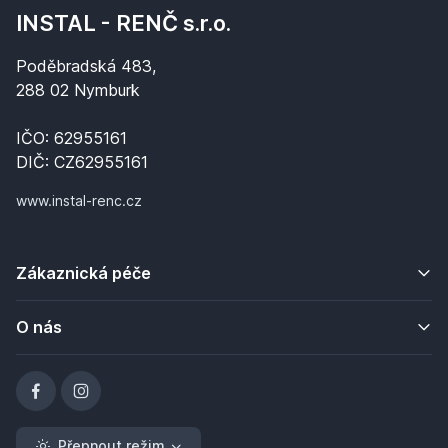
INSTAL - RENČ s.r.o.
Poděbradská 483,
288 02 Nymburk
IČO: 62955161
DIČ: CZ62955161
www.instal-renc.cz
Zákaznická péče
O nás
Přepnout režim