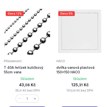
Sleva 12%
Sleva 9%
Příslušenství
HACO
T 40A řetízek kuličkový
dvířka vanová plastová
55cm vana
150x150 HACO
Skladem
Skladem
43,
Kč
125,
Kč
08
31
35,
Kč bez DPH
103,
Kč bez DPH
61
56