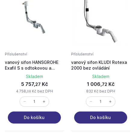
Příslušenství
Příslušenství
vanový sifon HANSGROHE
vanový sifon KLUDI Rotexa
Exafil S s odtokovou a
2000 bez ovládání
přepadovou soupravou
Skladem
Skladem
5 757,
Kč
1 006,
Kč
27
72
4 758,
Kč bez DPH
832 Kč bez DPH
08
Do košíku
Do košíku