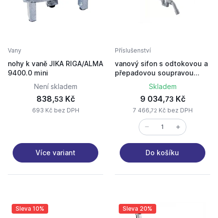
Vany
Příslušenství
nohy k vaně JIKA RIGA/ALMA
vanový sifon s odtokovou a
9400.0 mini
přepadovou soupravou
HANSGROHE-58113000
Není skladem
Skladem
Exafil S
838,
Kč
9 034,
Kč
53
73
693 Kč bez DPH
7 466,
Kč bez DPH
72
Více variant
Do košíku
Sleva 10%
Sleva 20%