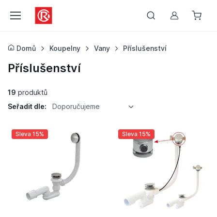
Můj účet
Domů
Koupelny
Vany
Příslušenství
Příslušenství
19
produktů
Seřadit dle:
Doporučujeme
Sleva 15%
Sleva 15%