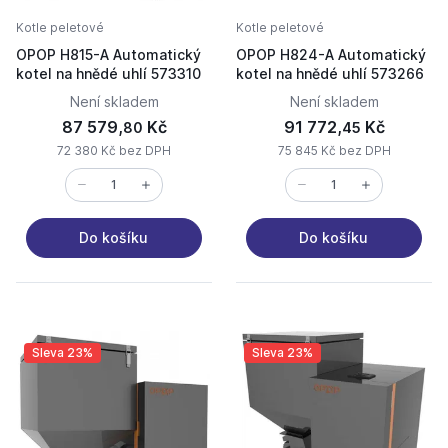
Kotle peletové
Kotle peletové
OPOP H815-A Automatický
OPOP H824-A Automatický
kotel na hnědé uhlí 573310
kotel na hnědé uhlí 573266
Není skladem
Není skladem
87 579,
Kč
91 772,
Kč
80
45
72 380 Kč bez DPH
75 845 Kč bez DPH
Do košíku
Do košíku
Sleva 23%
Sleva 23%