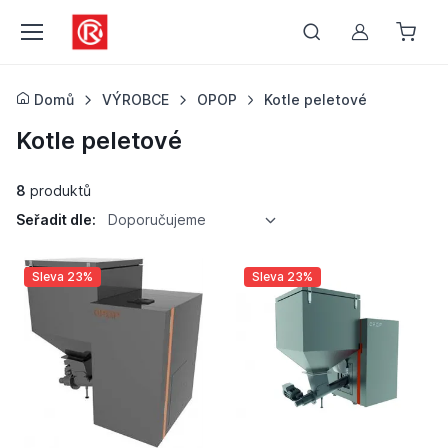
Můj účet
Domů
VÝROBCE
OPOP
Kotle peletové
Kotle peletové
8
produktů
Seřadit dle:
Doporučujeme
Sleva 23%
Sleva 23%