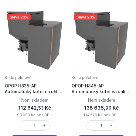
Sleva 23%
Sleva 23%
Kotle peletové
Kotle peletové
OPOP H835-AP
OPOP H845-AP
Automatický kotel na uhlí a
Automatický kotel na uhlí a
pelety 573333
pelety 573334
Není skladem
Není skladem
112 642,
Kč
138 636,
Kč
53
96
93 093 Kč bez DPH
114 576 Kč bez DPH