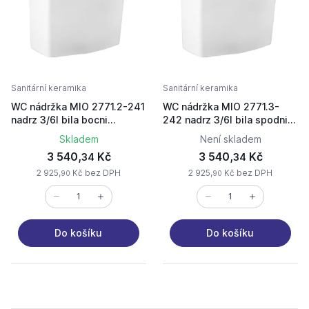
Sanitární keramika
Sanitární keramika
WC nádržka MIO 2771.2-241
WC nádržka MIO 2771.3-
nadrz 3/6l bila bocni
242 nadrz 3/6l bila spodni
napousteni
napousteni
Skladem
Není skladem
3 540,
Kč
3 540,
Kč
34
34
2 925,
Kč bez DPH
2 925,
Kč bez DPH
90
90
Do košíku
Do košíku