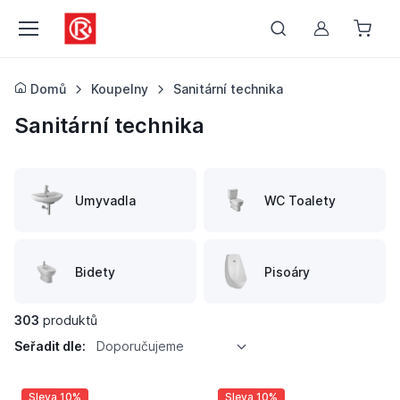
Můj účet
Domů
Koupelny
Sanitární technika
Sanitární technika
Umyvadla
WC Toalety
Bidety
Pisoáry
303
produktů
Seřadit dle:
Doporučujeme
Sleva 10%
Sleva 10%