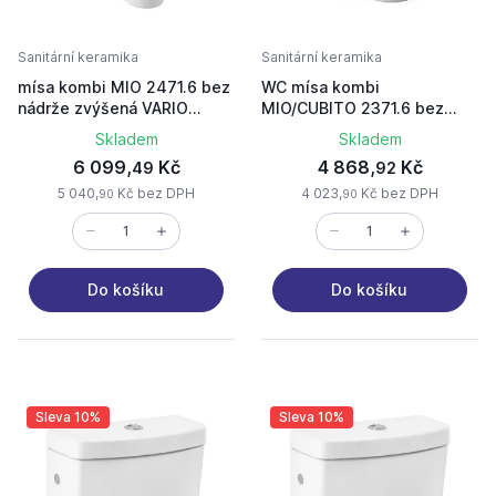
Sanitární keramika
Sanitární keramika
mísa kombi MIO 2471.6 bez
WC mísa kombi
nádrže zvýšená VARIO
MIO/CUBITO 2371.6 bez
odpad
nádrže VARIO odpad
Skladem
Skladem
6 099,
Kč
4 868,
Kč
49
92
5 040,
Kč bez DPH
4 023,
Kč bez DPH
90
90
Do košíku
Do košíku
Sleva 10%
Sleva 10%