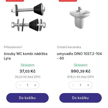
Příslušenství
Ostatní keramika
šrouby WC kombi nádržka
umyvadlo DINO 1037.2-104
Lyra
- 60
Skladem
Skladem
37,
Kč
990,
Kč
03
39
30,
Kč bez DPH
818,
Kč bez DPH
60
51
Do košíku
Do košíku