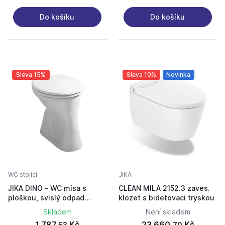
Do košíku
Do košíku
Sleva 15%
Sleva 10%
Novinka
WC stojící
JIKA
JIKA DINO - WC mísa s
CLEAN MILA 2152.3 zaves.
ploškou, svislý odpad
klozet s bidetovaci tryskou
H8220080000001
Skladem
Není skladem
1 787,
Kč
23 660,
Kč
53
70