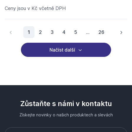
Ceny jsou v Kč včetně DPH
Aktuální stránka
1
2
3
4
5
...
26
Načíst další
Zůstaňte s námi v kontaktu
Získejte novinky o našich produktech a slevách