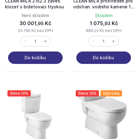
CLEAN MILA 2152.3 zaves.
CLEAN MILA prostredek pro
klozet s bidetovaci tryskou
odstran. vodniho kamene 1
sada
Není skladem
Skladem
30 001,
Kč
1 075,
Kč
95
93
24 795 Kč bez DPH
889,
Kč bez DPH
20
Do košíku
Do košíku
Sleva 10%
Sleva 10%
Výprodej