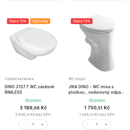
Sleva 10%
Výprodej
Sleva 15%
Ostatní keramika
WC stojící
DINO 2137.7 WC závěsné
JIKA DINO - WC mísa s
RIMLESS
ploškou , vodorovný odpad
H8220000000001
Skladem
Skladem
3 189,
Kč
1 750,
Kč
68
51
2 636,
Kč bez DPH
1 446,
Kč bez DPH
10
70