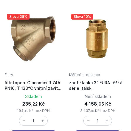
Sleva 28%
Sleva 10%
Filtry
Měření a regulace
filtr topen. Giacomini R 74A
zpet.klapka 3" EURA těžká
PN16, T 130°C vnitřní závity
série Italsk
3/8"
Skladem
Není skladem
235,
Kč
4 158,
Kč
22
95
194,
Kč bez DPH
3 437,
Kč bez DPH
40
15