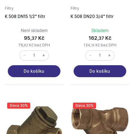
Filtry
Filtry
K 508 DN15 1/2" filtr
K 508 DN20 3/4" filtr
Není skladem
Skladem
95,
Kč
162,
Kč
37
37
78,
Kč bez DPH
134,
Kč bez DPH
82
19
Do košíku
Do košíku
Sleva 30%
Sleva 30%