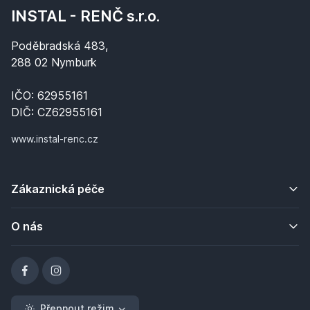
INSTAL - RENČ s.r.o.
Poděbradská 483,
288 02 Nymburk
IČO: 62955161
DIČ: CZ62955161
www.instal-renc.cz
Zákaznická péče
O nás
Přepnout režim