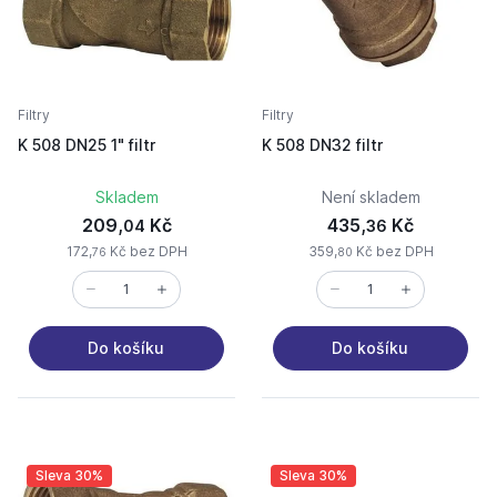
Filtry
Filtry
K 508 DN25 1" filtr
K 508 DN32 filtr
Skladem
Není skladem
209,
Kč
435,
Kč
04
36
172,
Kč bez DPH
359,
Kč bez DPH
76
80
Do košíku
Do košíku
Sleva 30%
Sleva 30%