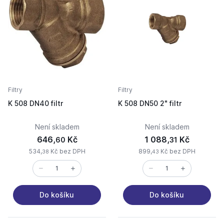
Filtry
Filtry
K 508 DN40 filtr
K 508 DN50 2" filtr
Není skladem
Není skladem
646,
Kč
1 088,
Kč
60
31
534,
Kč bez DPH
899,
Kč bez DPH
38
43
Do košíku
Do košíku