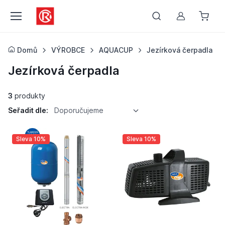
Můj účet
Domů
VÝROBCE
AQUACUP
Jezírková čerpadla
Jezírková čerpadla
3
produkty
Seřadit dle:
Doporučujeme
Sleva 10%
Sleva 10%