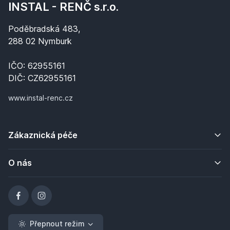
INSTAL - RENČ s.r.o.
Poděbradská 483,
288 02 Nymburk
IČO: 62955161
DIČ: CZ62955161
www.instal-renc.cz
Zákaznická péče
O nás
Přepnout režim