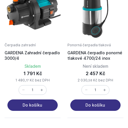
Čerpadla zahradní
Ponorná čerpadla tlaková
GARDENA Zahradní čerpadlo
GARDENA čerpadlo ponorné
3000/4
tlakové 4700/24 inox
Skladem
Není skladem
1 791 Kč
2 457 Kč
1 480,
Kč bez DPH
2 030,
Kč bez DPH
17
58
Do košíku
Do košíku