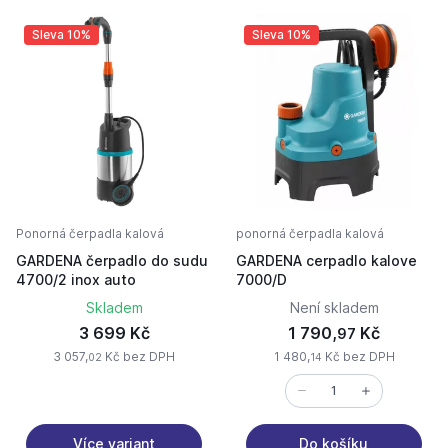
Sleva 10%
Sleva 10%
Ponorná čerpadla kalová
ponorná čerpadla kalová
GARDENA čerpadlo do sudu
GARDENA cerpadlo kalove
4700/2 inox auto
7000/D
Skladem
Není skladem
3 699 Kč
1 790,
Kč
97
3 057,
Kč bez DPH
1 480,
Kč bez DPH
02
14
Více variant
Do košíku