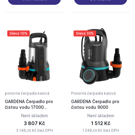
Sleva 10%
Sleva 10%
ponorná čerpadla kalová
Ponorná čerpadla kalová
GARDENA Čerpadlo pro
GARDENA Čerpadlo pro
čistou vodu 17000
čistou vodu 9000
Aquasensor 9036-20
Není skladem
Není skladem
3 807 Kč
1 512 Kč
3 146,
Kč bez DPH
1 249,
Kč bez DPH
28
59