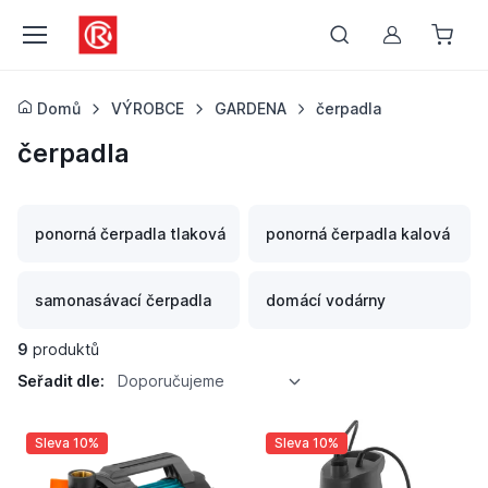
Můj účet
Domů
VÝROBCE
GARDENA
čerpadla
čerpadla
ponorná čerpadla tlaková
ponorná čerpadla kalová
samonasávací čerpadla
domácí vodárny
9
produktů
Seřadit dle:
Doporučujeme
Sleva 10%
Sleva 10%