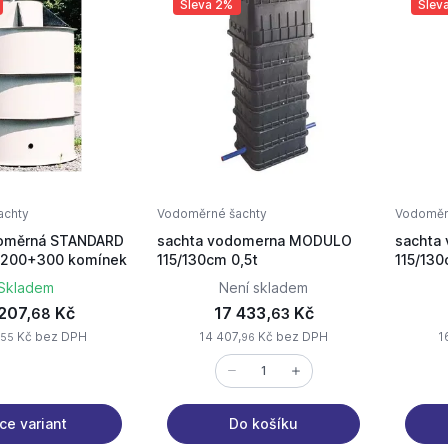
Sleva 2%
Slev
achty
Vodoměrné šachty
Vodoměr
doměrná STANDARD
sachta vodomerna MODULO
sachta
1200+300 komínek
115/130cm 0,5t
115/130
Skladem
Není skladem
207,
Kč
17 433,
Kč
68
63
,
Kč bez DPH
14 407,
Kč bez DPH
1
55
96
ce variant
Do košíku