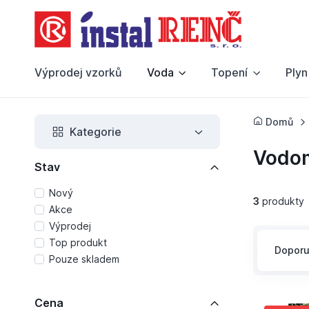
Výprodej vzorků
Voda
Topení
Plyn
Domů
Kategorie
Vodom
Stav
Nový
3
produkty
Akce
Výprodej
Top produkt
Dopor
Pouze skladem
Cena