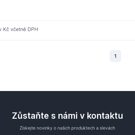
 v Kč včetně DPH
Aktuální
1
Zůstaňte s námi v kontaktu
Získejte novinky o našich produktech a slevách