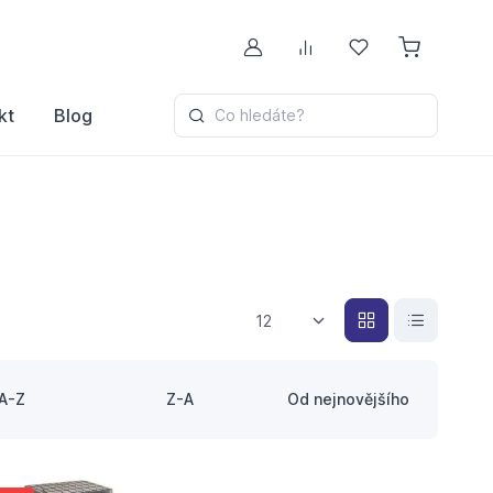
Můj účet
Porovnávání
Oblíbené
kt
Blog
Co hledáte?
12
A-Z
Z-A
Od nejnovějšího