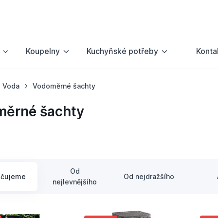
Koupelny
Kuchyňské potřeby
Konta
Voda
Vodoměrné šachty
ěrné šachty
Od
učujeme
Od nejdražšího
nejlevnějšího