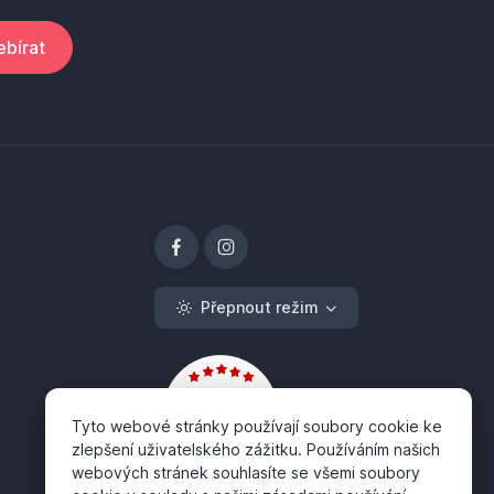
bírat
Přepnout režim
Tyto webové stránky používají soubory cookie ke
zlepšení uživatelského zážitku. Používáním našich
webových stránek souhlasíte se všemi soubory