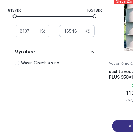
Sleva 2%
8137Kč
16548Kč
Kč
Kč
Výrobce
Wavin Czechia s.r.o.
Vodoměrné š
šachta vo
PLUS 950x
11 
9 262
Ví