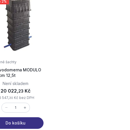
a 2%
né šachty
 vodomerna MODULO
cm 12,5t
Není skladem
20 022,
Kč
23
6 547,
Kč bez DPH
30
Do košíku