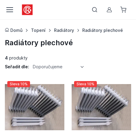
Můj účet
Domů
Topení
Radiátory
Radiátory plechové
Radiátory plechové
4
produkty
Seřadit dle:
Doporučujeme
Sleva 10%
Sleva 10%