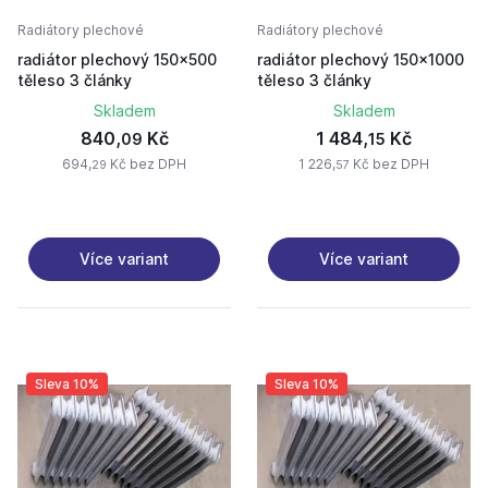
Radiátory plechové
Radiátory plechové
radiátor plechový 150x500
radiátor plechový 150x1000
těleso 3 články
těleso 3 články
Skladem
Skladem
840,
Kč
1 484,
Kč
09
15
694,
Kč bez DPH
1 226,
Kč bez DPH
29
57
Více variant
Více variant
Sleva 10%
Sleva 10%