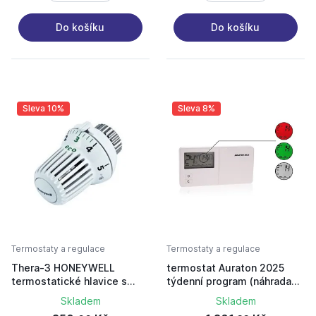
Do košíku
Do košíku
Sleva 10%
Sleva 8%
Termostaty a regulace
Termostaty a regulace
Thera-3 HONEYWELL
termostat Auraton 2025
termostatické hlavice s
týdenní program (náhrada
vestavěným kapalinovým
2005)
Skladem
Skladem
čidlem, bez nulové polohy