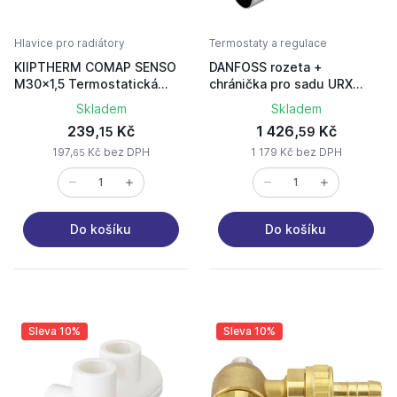
Hlavice pro radiátory
Termostaty a regulace
KIIPTHERM COMAP SENSO
DANFOSS rozeta +
M30x1,5 Termostatická
chránička pro sadu URX
hlavice
chrom
Skladem
Skladem
239,
Kč
1 426,
Kč
15
59
197,
Kč bez DPH
1 179 Kč bez DPH
65
Do košíku
Do košíku
Sleva 10%
Sleva 10%