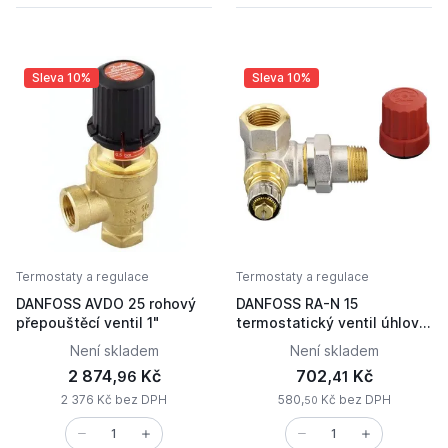
Sleva 10%
Sleva 10%
Termostaty a regulace
Termostaty a regulace
DANFOSS AVDO 25 rohový
DANFOSS RA-N 15
přepouštěcí ventil 1"
termostatický ventil úhlový
pravý 1/2"
Není skladem
Není skladem
2 874,
Kč
702,
Kč
96
41
2 376 Kč bez DPH
580,
Kč bez DPH
50