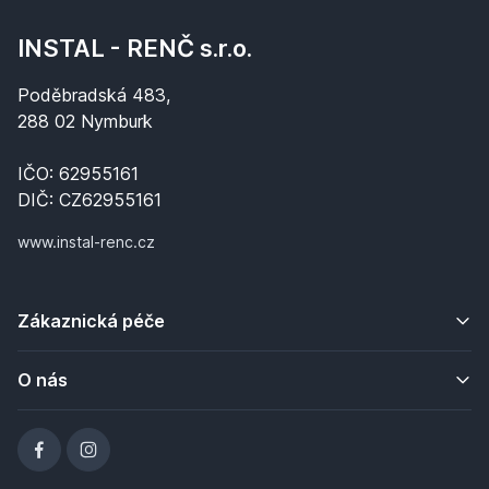
INSTAL - RENČ s.r.o.
Poděbradská 483,
288 02 Nymburk
IČO: 62955161
DIČ: CZ62955161
www.instal-renc.cz
Zákaznická péče
O nás