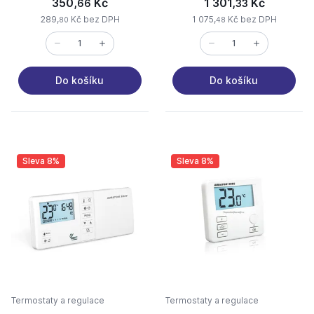
350,
Kč
1 301,
Kč
66
33
289,
Kč bez DPH
1 075,
Kč bez DPH
80
48
Do košíku
Do košíku
Sleva 8%
Sleva 8%
Termostaty a regulace
Termostaty a regulace