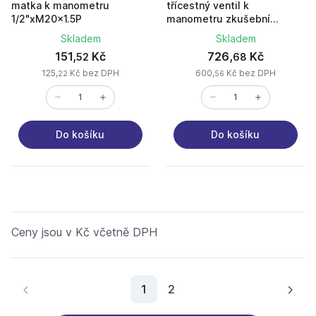
matka k manometru
třícestný ventil k
1/2"xM20x1.5P
manometru zkušební
M20x1.5
Skladem
Skladem
151,
Kč
726,
Kč
52
68
125,
Kč bez DPH
600,
Kč bez DPH
22
56
Do košíku
Do košíku
Ceny jsou v Kč včetně DPH
Aktuální stránka
1
2