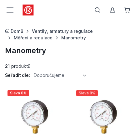
Můj účet
Domů
Ventily, armatury a regulace
Měření a regulace
Manometry
Manometry
21
produktů
Seřadit dle:
Doporučujeme
Sleva 8%
Sleva 8%