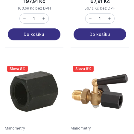
197,
Kč
67,
Kč
91
91
163,
Kč bez DPH
56,
Kč bez DPH
56
12
Do košíku
Do košíku
Sleva 8%
Sleva 8%
Manometry
Manometry