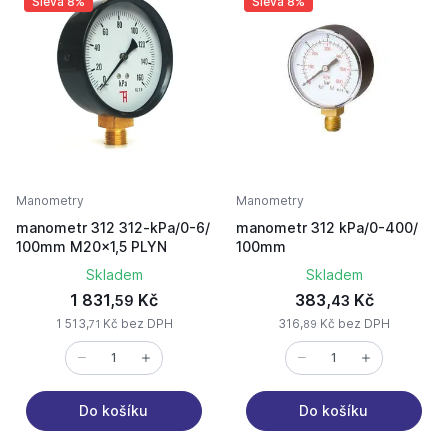
Sleva 8%
Sleva 8%
Manometry
Manometry
manometr 312 312-kPa/0-6/
manometr 312 kPa/0-400/
100mm M20x1,5 PLYN
100mm
Skladem
Skladem
1 831,
Kč
383,
Kč
59
43
1 513,
Kč bez DPH
316,
Kč bez DPH
71
89
Do košíku
Do košíku