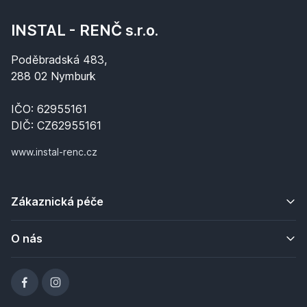
INSTAL - RENČ s.r.o.
Poděbradská 483,
288 02 Nymburk
IČO: 62955161
DIČ: CZ62955161
www.instal-renc.cz
Zákaznická péče
O nás