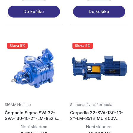
Do košíku
Do košíku
Sleva 5%
Sleva 5%
SIGMA Hranice
Samonasávací čerpadla
Čerpadlo Sigma SVA 32-
Cerpadlo 32-SVA-130-10-
SVA-130-10-2°-LM-852 s
2°-LM-851 s MU 400V
MU přírubové mechanická
motor 2,2kW
Není skladem
Není skladem
ucpávka