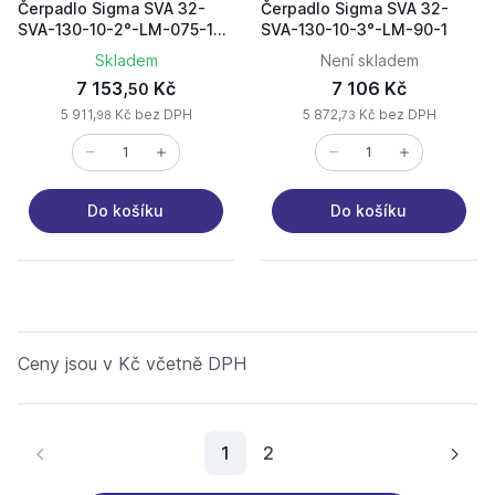
Čerpadlo Sigma SVA 32-
Čerpadlo Sigma SVA 32-
SVA-130-10-2°-LM-075-1
SVA-130-10-3°-LM-90-1
MU patkove mechanicka
Skladem
Není skladem
ucpavka
7 153,
Kč
7 106 Kč
50
5 911,
Kč bez DPH
5 872,
Kč bez DPH
98
73
Do košíku
Do košíku
Ceny jsou v Kč včetně DPH
Aktuální stránka
1
2