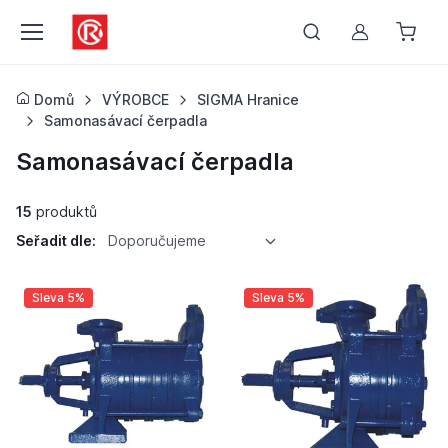
Můj účet
Domů
VÝROBCE
SIGMA Hranice
Samonasávací čerpadla
Samonasávací čerpadla
15
produktů
Seřadit dle:
Doporučujeme
Sleva 5%
Sleva 5%