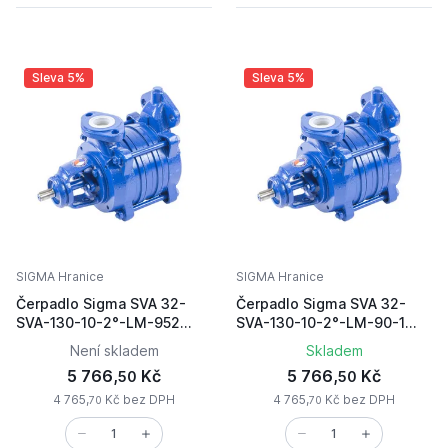
Sleva 5%
Sleva 5%
SIGMA Hranice
SIGMA Hranice
Čerpadlo Sigma SVA 32-
Čerpadlo Sigma SVA 32-
SVA-130-10-2°-LM-952
SVA-130-10-2°-LM-90-1
přírubové
patky
Není skladem
Skladem
5 766,
Kč
5 766,
Kč
50
50
4 765,
Kč bez DPH
4 765,
Kč bez DPH
70
70