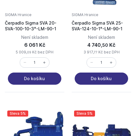
SIGMA Hranice
SIGMA Hranice
Čerpadlo Sigma SVA 20-
Čerpadlo Sigma SVA 25-
SVA-100-10-3°-LM-90-1
SVA-124-10-1°-LM-90-1
Není skladem
Není skladem
6 061 Kč
4 740,
Kč
50
5 009,
Kč bez DPH
3 917,
Kč bez DPH
09
77
Do košíku
Do košíku
Sleva 5%
Sleva 5%