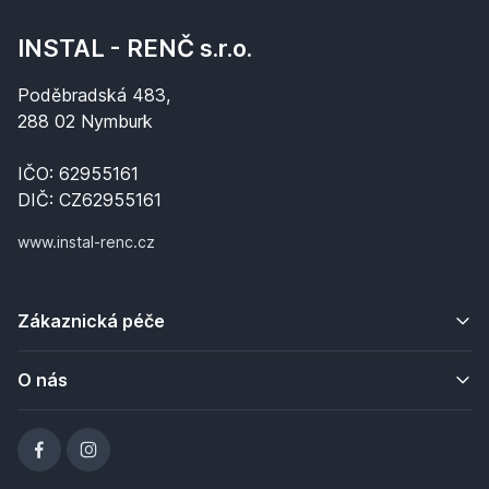
INSTAL - RENČ s.r.o.
Poděbradská 483,
288 02 Nymburk
IČO: 62955161
DIČ: CZ62955161
www.instal-renc.cz
Zákaznická péče
O nás