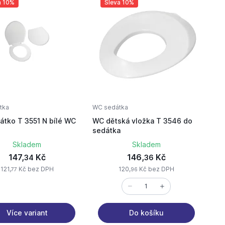
a 10%
Sleva 10%
tka
WC sedátka
tko T 3551 N bílé WC
WC dětská vložka T 3546 do
sedátka
Skladem
Skladem
147,
Kč
146,
Kč
34
36
121,
Kč bez DPH
120,
Kč bez DPH
77
96
Více variant
Do košíku