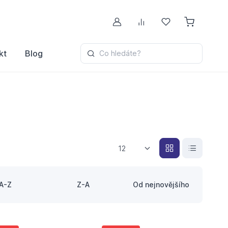
Můj účet
Porovnávání
Oblíbené
kt
Blog
Co hledáte?
12
A-Z
Z-A
Od nejnovějšího