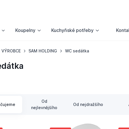
Koupelny
Kuchyňské potřeby
Konta
VÝROBCE
SAM HOLDING
WC sedátka
edátka
Od
učujeme
Od nejdražšího
nejlevnějšího