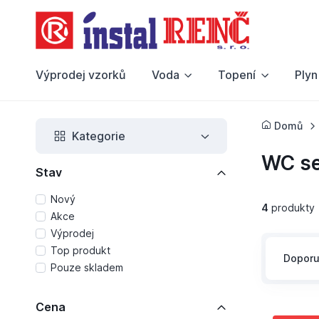
Výprodej vzorků
Voda
Topení
Plyn
Domů
Kategorie
WC s
Stav
Nový
4
produkty
Akce
Výprodej
Top produkt
Dopor
Pouze skladem
Cena