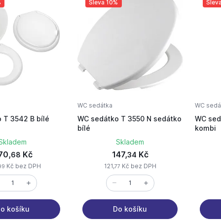
%
Sleva 10%
Slev
WC sedátka
WC sedá
 T 3542 B bílé
WC sedátko T 3550 N sedátko
WC sedá
bílé
kombi
Skladem
Skladem
70,
Kč
147,
Kč
68
34
Kč bez DPH
121,
Kč bez DPH
99
77
o košíku
Do košíku