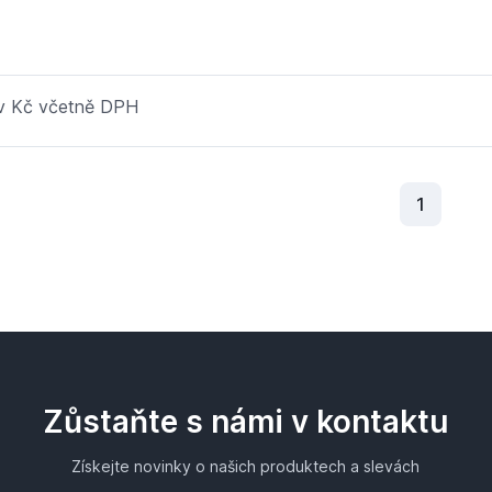
 v Kč včetně DPH
Aktuální
1
Zůstaňte s námi v kontaktu
Získejte novinky o našich produktech a slevách