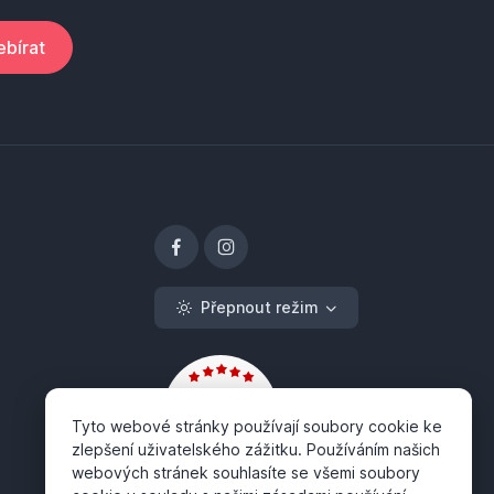
bírat
Přepnout režim
Tyto webové stránky používají soubory cookie ke
zlepšení uživatelského zážitku. Používáním našich
webových stránek souhlasíte se všemi soubory