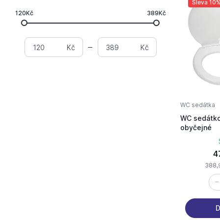
Sleva 10
120Kč
389Kč
Kč
Kč
WC sedátka
WC sedátko
obyčejné
4
388,
D