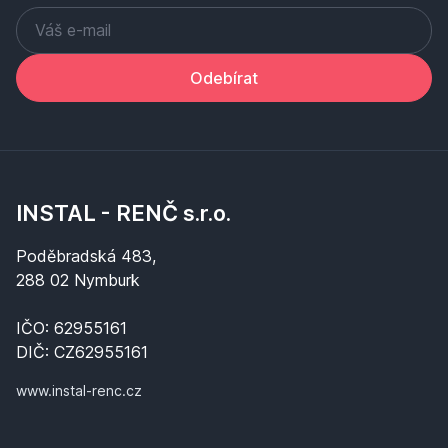
Odebírat
INSTAL - RENČ s.r.o.
Poděbradská 483,
288 02 Nymburk
IČO: 62955161
DIČ: CZ62955161
www.instal-renc.cz