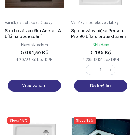
Vaničky a odtokové žlábky
Vaničky a odtokové žlábky
Sprchová vanička Aneta LA
Sprchová vanička Perseus
bílá na podezdění
Pro 90 bílá s protiskluzem
Není skladem
Skladem
5 091,
Kč
5 185 Kč
50
4 207,
Kč bez DPH
4 285,
Kč bez DPH
85
12
Více variant
Do košíku
Sleva 15%
Sleva 15%