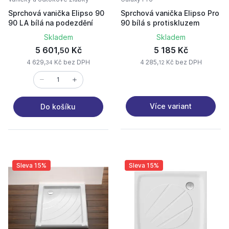
Sprchová vanička Elipso 90
Sprchová vanička Elipso Pro
90 LA bílá na podezdění
90 bílá s protiskluzem
Skladem
Skladem
5 601,
Kč
5 185 Kč
50
4 629,
Kč bez DPH
4 285,
Kč bez DPH
34
12
Více variant
Do košíku
Sleva 15%
Sleva 15%