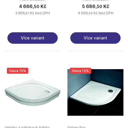
4 666,
Kč
5 686,
Kč
50
50
3 856,
Kč bez DPH
4 699,
Kč bez DPH
61
59
Více variant
Více variant
Sleva 15%
Sleva 15%
Vaničky a odtokové žlábky
Galaxy Pro