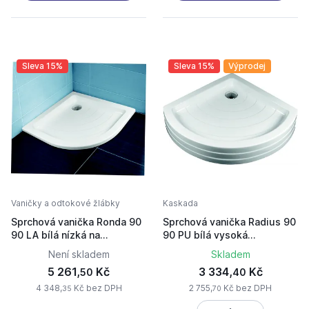
Sleva 15%
Sleva 15%
Výprodej
Vaničky a odtokové žlábky
Kaskada
Sprchová vanička Ronda 90
Sprchová vanička Radius 90
90 LA bílá nízká na
90 PU bílá vysoká
podezdění
samostatně stojící
Není skladem
Skladem
5 261,
Kč
3 334,
Kč
50
40
4 348,
Kč bez DPH
2 755,
Kč bez DPH
35
70