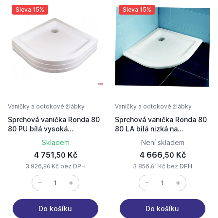
Sleva 15%
Sleva 15%
Vaničky a odtokové žlábky
Vaničky a odtokové žlábky
Sprchová vanička Ronda 80
Sprchová vanička Ronda 80
80 PU bílá vysoká
80 LA bílá nizká na
samost.stojící
podezdění
Skladem
Není skladem
4 751,
Kč
4 666,
Kč
50
50
3 926,
Kč bez DPH
3 856,
Kč bez DPH
86
61
Do košíku
Do košíku