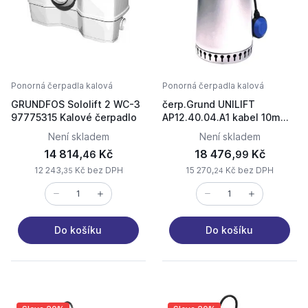
Ponorná čerpadla kalová
Ponorná čerpadla kalová
GRUNDFOS Sololift 2 WC-3
čerp.Grund UNILIFT
97775315 Kalové čerpadlo
AP12.40.04.A1 kabel 10m
0.4kW 1x230V 50Hz
Není skladem
Není skladem
14 814,
Kč
18 476,
Kč
46
99
12 243,
Kč bez DPH
15 270,
Kč bez DPH
35
24
Do košíku
Do košíku