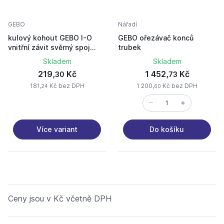
GEBO
Nářadí
kulový kohout GEBO I-O
GEBO ořezávač konců
vnitřní závit svěrný spoj
trubek
1"x32
Skladem
Skladem
219,
Kč
1 452,
Kč
30
73
181,
Kč bez DPH
1 200,
Kč bez DPH
24
60
Více variant
Do košíku
Ceny jsou v Kč včetně DPH