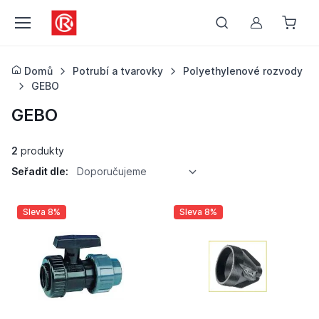
Můj účet
Domů
Potrubí a tvarovky
Polyethylenové rozvody
GEBO
GEBO
2
produkty
Seřadit dle:
Doporučujeme
Sleva 8%
Sleva 8%