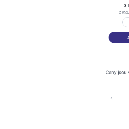
chrom
3 
2 952,
D
Ceny jsou