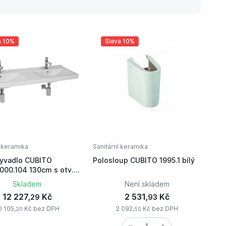
a 10%
Sleva 10%
í keramika
Sanitární keramika
yvadlo CUBITO
Polosloup CUBITO 1995.1 bílý
0.104 130cm s otv.
Skladem
Není skladem
12 227,
Kč
2 531,
Kč
29
93
0 105,
Kč bez DPH
2 092,
Kč bez DPH
20
50