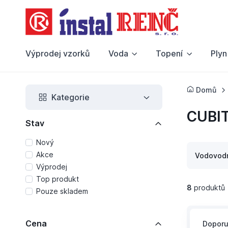
Výprodej vzorků
Voda
Topení
Plyn
Domů
Kategorie
CUBI
Stav
Nový
Akce
Vodovodn
Výprodej
Top produkt
8
produktů
Pouze skladem
Cena
Dopor