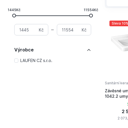
1445Kč
11554Kč
Sleva 10
Kč
Kč
Výrobce
LAUFEN CZ s.r.o.
Sanitární ker
Závěsné u
1042.2 umy
otv.
2 
2 073