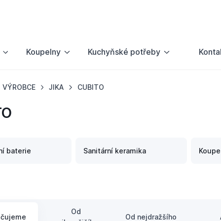
Koupelny
Kuchyňské potřeby
Konta
VÝROBCE
JIKA
CUBITO
TO
í baterie
Sanitární keramika
Koupe
Od
učujeme
Od nejdražšího