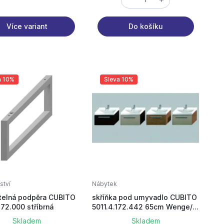
Více variant
Do košíku
a 10%
Sleva 10%
ství
Nábytek
telná podpěra CUBITO
skříňka pod umyvadlo CUBITO
172.000 stříbrná
5011.4.172.442 65cm Wenge/
béžový lesklý lak
Skladem
Skladem