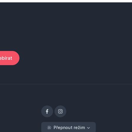
bírat
Přepnout režim