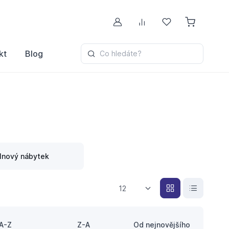
Můj účet
Porovnávání
Oblíbené
kt
Blog
Co hledáte?
lnový nábytek
12
A-Z
Z-A
Od nejnovějšího