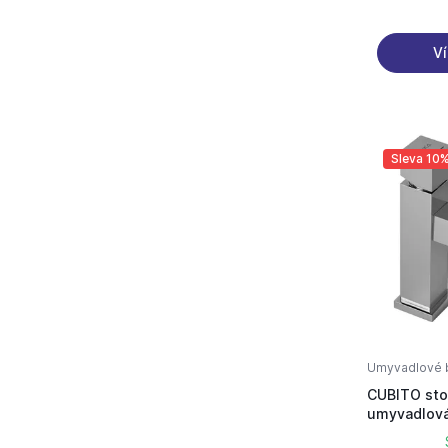
Ví
Sleva 10
Umyvadlové b
CUBITO sto
umyvadlová
umyv.stoj. 