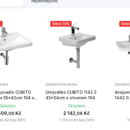
nejlevnějšího
%
Sleva 10%
Slev
amika
Sanitární keramika
Sanitárn
myvadlo CUBITO
Umývátko CUBITO 1142.2
dvojum
v.55x42cm 104 s
45x34cm s otvorem 104
1442.0.00
104
Skladem
Skladem
509,
Kč
2 142,
Kč
06
06
,
Kč bez DPH
1 770,
Kč bez DPH
1
60
30