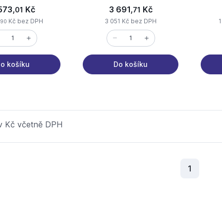
573,
Kč
3 691,
Kč
01
71
Kč bez DPH
3 051 Kč bez DPH
1
90
o košíku
Do košíku
 v Kč včetně DPH
Aktuální
1