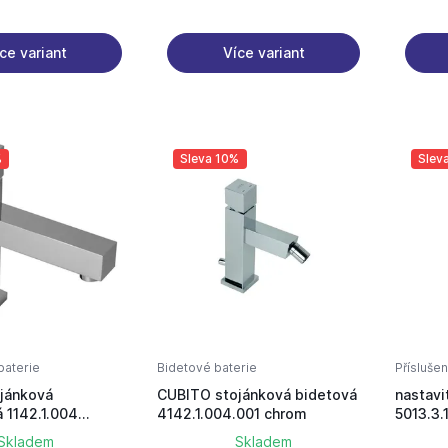
ce variant
Více variant
%
Sleva 10%
Slev
aterie
Bidetové baterie
Příslušen
jánková
CUBITO stojánková bidetová
nastavi
 1142.1.004
4142.1.004.001 chrom
5013.3.
baterie Click-Clack
Skladem
Skladem