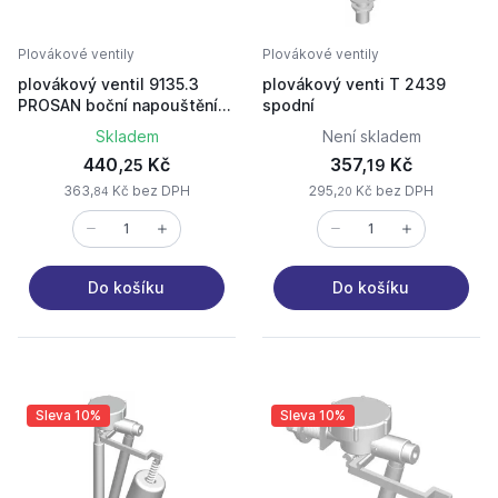
Plovákové ventily
Plovákové ventily
plovákový ventil 9135.3
plovákový venti T 2439
PROSAN boční napouštění
spodní
3/8"
Skladem
Není skladem
440,
Kč
357,
Kč
25
19
363,
Kč bez DPH
295,
Kč bez DPH
84
20
Do košíku
Do košíku
Sleva 10%
Sleva 10%