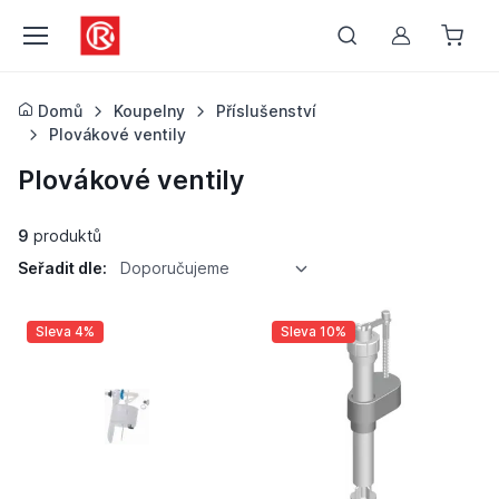
Můj účet
Domů
Koupelny
Příslušenství
Plovákové ventily
Plovákové ventily
9
produktů
Seřadit dle:
Doporučujeme
Sleva 4%
Sleva 10%