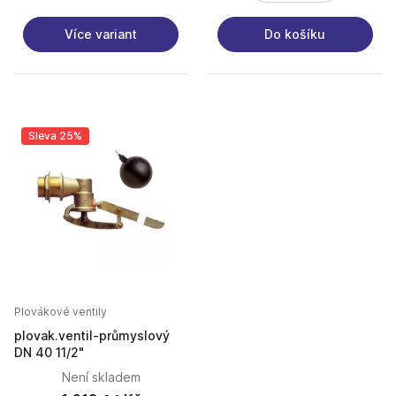
Více variant
Do košíku
Sleva 25%
Plovákové ventily
plovak.ventil-průmyslový
DN 40 11/2"
Není skladem