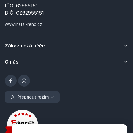
IČO: 62955161
DIČ: CZ62955161
www.instal-renc.cz
Zákaznická péče
O nás
Přepnout režim