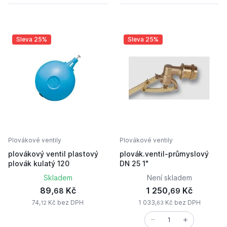
Sleva 25%
Sleva 25%
Plovákové ventily
Plovákové ventily
plovákový ventil plastový
plovák.ventil-průmyslový
plovák kulatý 120
DN 25 1"
Skladem
Není skladem
89,
Kč
1 250,
Kč
68
69
74,
Kč bez DPH
1 033,
Kč bez DPH
12
63