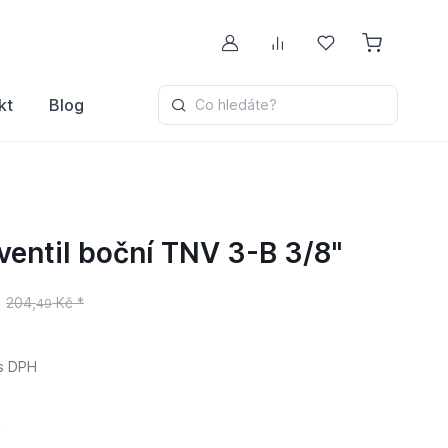
Můj účet
Porovnávání
Oblíbené
kt
Blog
Co hledáte?
ventil boční TNV 3-B 3/8"
204,
Kč *
49
s DPH