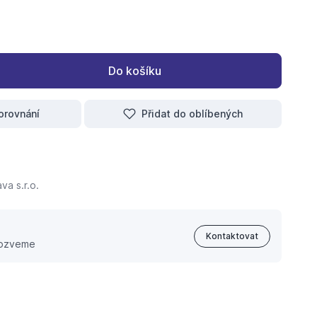
Do košíku
orovnání
Přidat do oblíbených
va s.r.o.
Kontaktovat
 ozveme