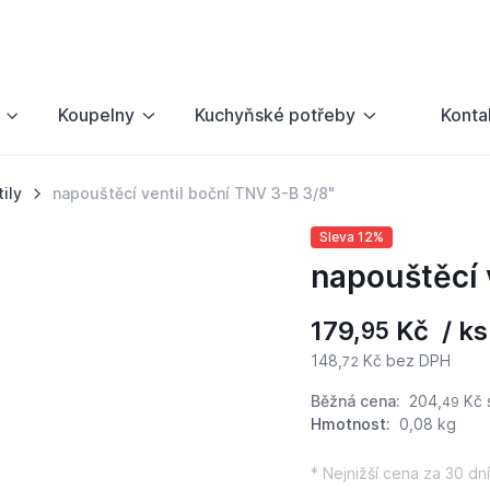
Koupelny
Kuchyňské potřeby
Konta
ily
napouštěcí ventil boční TNV 3-B 3/8"
Sleva 12%
napouštěcí 
179,
Kč / ks
95
148,
Kč bez DPH
72
Běžná cena:
204,
Kč
49
Hmotnost:
0,08 kg
* Nejnižší cena za 30 dní