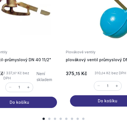
ntily
Plovákové ventily
il-průmyslový DN 40 11/2"
plovákový ventil průmyslový D
č
375,
Kč
1 337,
Kč bez
310,
Kč bez DPH
Není
15
97
04
DPH
skladem
Do košíku
Do košíku