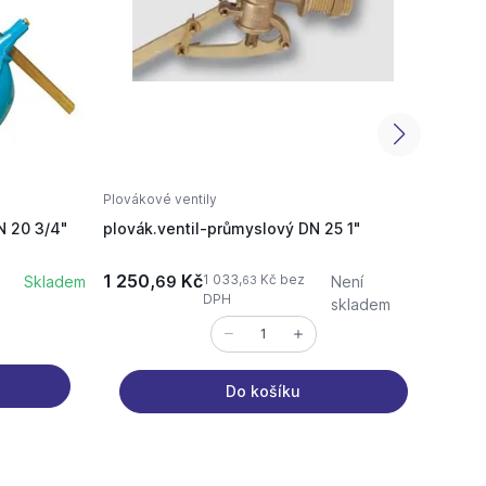
Plovákové ventily
Plovák
N 20 3/4"
plovák.ventil-průmyslový DN 25 1"
plová
boční
1 250,
Kč
198,
1 033,
Kč bez
Skladem
69
Není
63
DPH
skladem
Do košíku