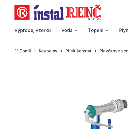
Výprodej vzorků
Voda
Topení
Plyn
Domů
Koupelny
Příslušenství
Plovákové vent