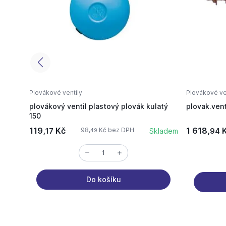
Plovákové ventily
Plovákové ve
plovákový ventil plastový plovák kulatý
plovak.vent
150
119,
Kč
1 618,
K
98,
Kč bez DPH
17
Skladem
94
49
Do košíku