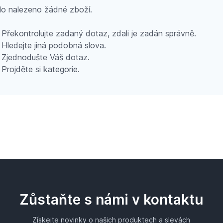
o nalezeno žádné zboží.
Překontrolujte zadaný dotaz, zdali je zadán správně.
Hledejte jiná podobná slova.
Zjednodušte Váš dotaz.
Projděte si kategorie.
Zůstaňte s námi v kontaktu
Získejte novinky o našich produktech a slevách