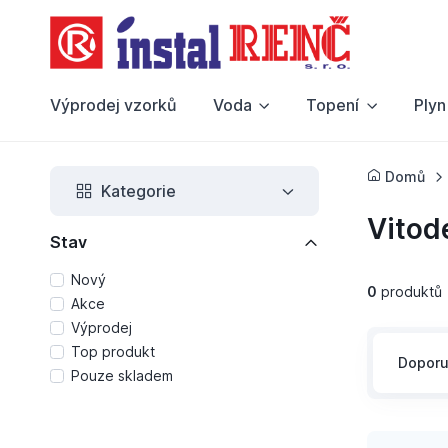
Výprodej vzorků
Voda
Topení
Plyn
Domů
Kategorie
Vitod
Stav
Nový
0
produktů
Akce
Výprodej
Top produkt
Dopor
Pouze skladem