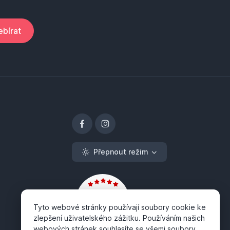
bírat
Přepnout režim
Tyto webové stránky používají soubory cookie ke
zlepšení uživatelského zážitku. Používáním našich
webových stránek souhlasíte se všemi soubory