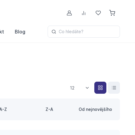
Můj účet
Porovnávání
Oblíbené
kt
Blog
Co hledáte?
12
A-Z
Z-A
Od nejnovějšího