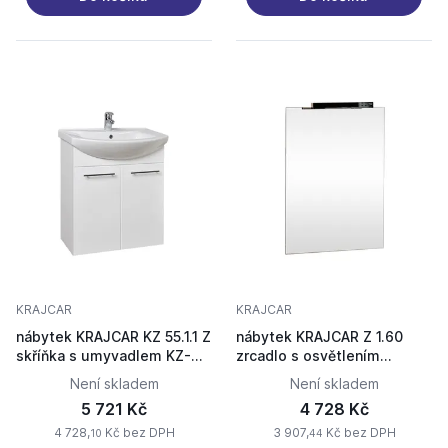
KRAJCAR
KRAJCAR
nábytek KRAJCAR KZ 55.1.1 Z
nábytek KRAJCAR Z 1.60
skříňka s umyvadlem KZ-
zrcadlo s osvětlením
ZENON
60x75cm
Není skladem
Není skladem
5 721 Kč
4 728 Kč
4 728,
Kč bez DPH
3 907,
Kč bez DPH
10
44