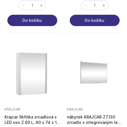
Do košíku
Do košíku
KRAJCAR
KRAJCAR
Krajcar Skříňka zrcadlová s
nábytek KRAJCAR Z7.130
LED osv Z.60 L, 60 x 74 x 17
zrcadlo s integrovaným led