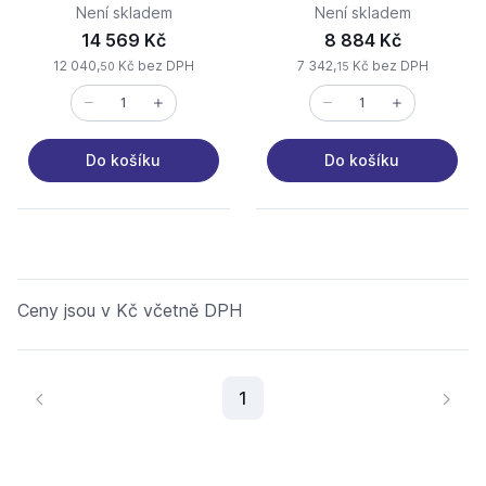
cm, otv.vlevo, bílá Z6.60.1
osvětlením bez vypínače
Není skladem
Není skladem
14 569 Kč
8 884 Kč
12 040,
Kč bez DPH
7 342,
Kč bez DPH
50
15
Do košíku
Do košíku
Ceny jsou v Kč včetně DPH
Aktuální stránka
1