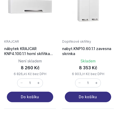
KRAJCAR
Doplňkové skříňky
nábytek KRAJCAR
nabyt.KNP10.60.1.1 zavesna
KNP4.100.1.1 horní skříňka
skrinka
bílá + úchyt PALACE CR
Není skladem
Skladem
8 260 Kč
8 353 Kč
6 826,
Kč bez DPH
6 903,
Kč bez DPH
45
31
Do košíku
Do košíku