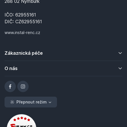
288 02 Nymburk
IČO: 62955161
DIČ: CZ62955161
www.instal-renc.cz
Zákaznická péče
O nás
Přepnout režim