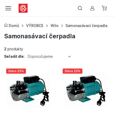
Můj účet
Domů
VÝROBCE
Wilo
Samonasávací čerpadla
Samonasávací čerpadla
2
produkty
Seřadit dle:
Doporučujeme
Sleva 20%
Sleva 20%