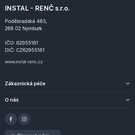
INSTAL - RENČ s.r.o.
Poděbradská 483,
288 02 Nymburk
IČO: 62955161
DIČ: CZ62955161
www.instal-renc.cz
Zákaznická péče
O nás