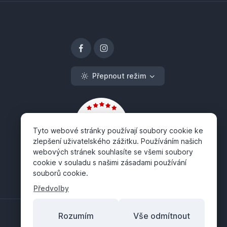
Přepnout režim
Tyto webové stránky používají soubory cookie ke
zlepšení uživatelského zážitku. Používáním našich
webových stránek souhlasíte se všemi soubory
cookie v souladu s našimi zásadami používání
souborů cookie.
Předvolby
Rozumím
Vše odmítnout