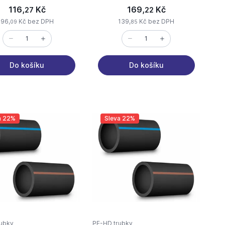
116,
Kč
169,
Kč
27
22
96,
Kč bez DPH
139,
Kč bez DPH
09
85
Do košíku
Do košíku
a 22%
Sleva 22%
ubky
PE-HD trubky