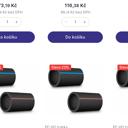
73,
Kč
116,
Kč
19
38
Kč bez DPH
96,
Kč bez DPH
9
18
o košíku
Do košíku
%
Sleva 22%
Slev
PE-HD trubky
PE-HD tr