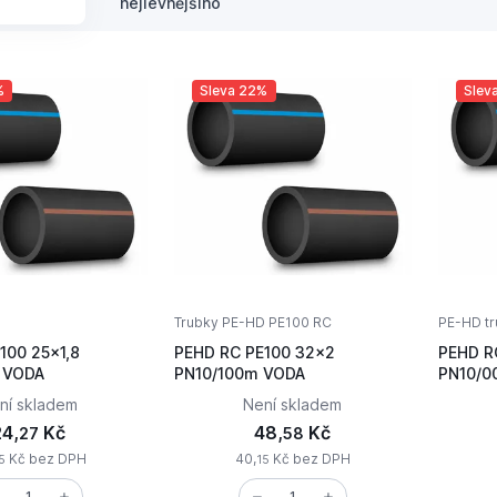
nejlevnějšího
%
Sleva 22%
Slev
Trubky PE-HD PE100 RC
PE-HD tr
100 25x1,8
PEHD RC PE100 32x2
PEHD R
PN10/200m VODA
PN10/100m VODA
ní skladem
Není skladem
24,
Kč
48,
Kč
27
58
Kč bez DPH
40,
Kč bez DPH
5
15