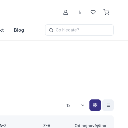
Můj účet
Porovnávání
Oblíbené
kt
Blog
Co hledáte?
12
A-Z
Z-A
Od nejnovějšího