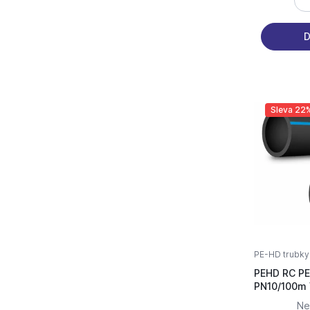
D
Sleva 22
PE-HD trubky
PEHD RC PE
Ne