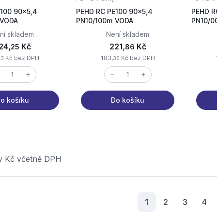
100 90x5,4
PEHD RC PE100 90x5,4
PEHD R
PN10/012m VODA
PN10/100m VODA
ní skladem
Není skladem
24,
Kč
221,
Kč
25
86
Kč bez DPH
183,
Kč bez DPH
33
36
o košíku
Do košíku
 v Kč včetně DPH
Aktuální stránka
1
2
3
4