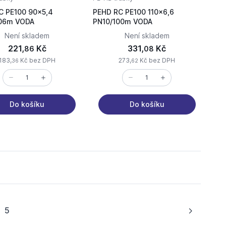
C PE100 90x5,4
PEHD RC PE100 110x6,6
PN10/006m VODA
PN10/100m VODA
Není skladem
Není skladem
221,
Kč
331,
Kč
86
08
183,
Kč bez DPH
273,
Kč bez DPH
36
62
Do košíku
Do košíku
5