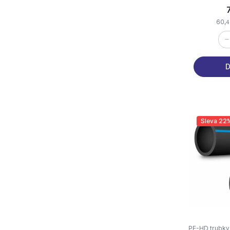
60,
4
D
Sleva 22
PE-HD trubky