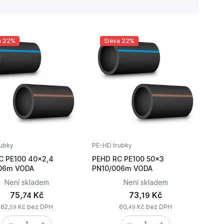
a 22%
Sleva 22%
ubky
PE-HD trubky
C PE100 40x2,4
PEHD RC PE100 50x3
PN10/006m VODA
PN10/006m VODA
Není skladem
Není skladem
75,
Kč
73,
Kč
74
19
62,
Kč bez DPH
60,
Kč bez DPH
59
49