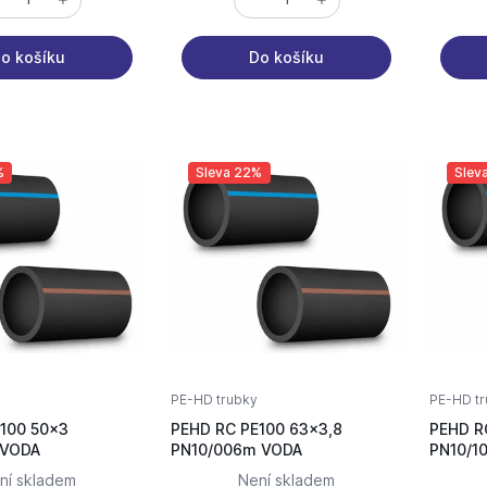
o košíku
Do košíku
%
Sleva 22%
Slev
PE-HD trubky
PE-HD tr
100 50x3
PEHD RC PE100 63x3,8
PEHD R
PN10/100m VODA
PN10/006m VODA
ní skladem
Není skladem