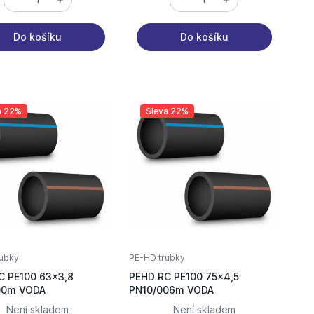
Do košíku
Do košíku
a 22%
Sleva 22%
ubky
PE-HD trubky
C PE100 63x3,8
PEHD RC PE100 75x4,5
PN10/100m VODA
PN10/006m VODA
Není skladem
Není skladem