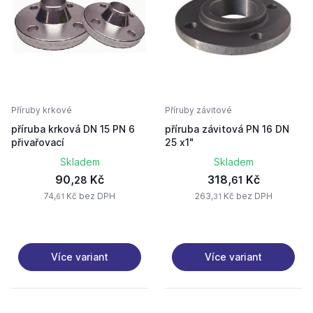
Příruby krkové
Příruby závitové
příruba krková DN 15 PN 6
příruba závitová PN 16 DN
přivařovací
25 x1"
Skladem
Skladem
90,
Kč
318,
Kč
28
61
74,
Kč bez DPH
263,
Kč bez DPH
61
31
Více variant
Více variant