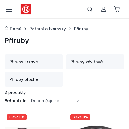
Můj účet
Domů
Potrubí a tvarovky
Příruby
Příruby
Příruby krkové
Příruby závitové
Příruby ploché
2
produkty
Seřadit dle:
Doporučujeme
Sleva 8%
Sleva 8%