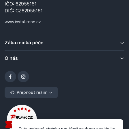
IČO: 62955161
DIČ: CZ62955161
www.instal-renc.cz
Zákaznická péče
O nás
Přepnout režim
Tyto webové stránky používají soubory cookie ke