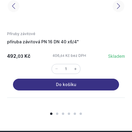
Příruby závitové
P
příruba závitová PN 16 DN 40 x6/4"
p
492,
Kč
406,
Kč bez DPH
03
Skladem
64
Do košíku