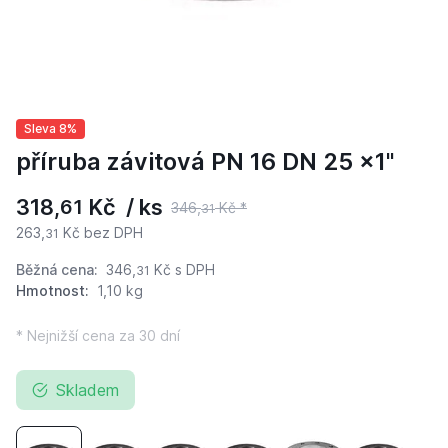
Sleva 8%
příruba závitová PN 16 DN 25 x1"
318,
Kč / ks
61
346,
Kč *
31
263,
Kč bez DPH
31
Běžná cena:
346,
Kč
s DPH
31
Hmotnost:
1,10 kg
* Nejnižší cena za 30 dní
Skladem