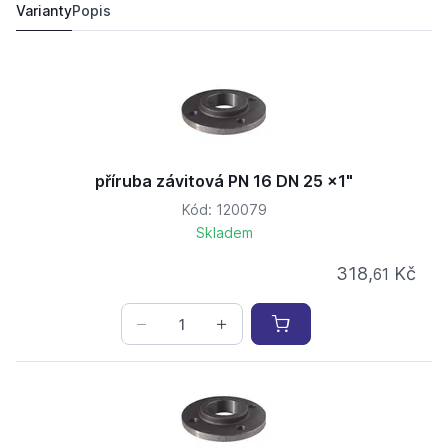
Varianty
Popis
příruba závitová PN 16 DN 25 x1"
Kód: 120079
Skladem
318,
Kč
61