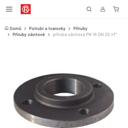
Můj účet
Domů
Potrubí a tvarovky
Příruby
Příruby závitové
příruba závitová PN 16 DN 25 x1"