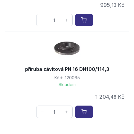
995,
Kč
13
příruba závitová PN 16 DN100/114,3
Kód: 120065
Skladem
1 204,
Kč
48