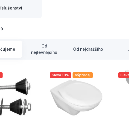
říslušenství
tů
Od
učujeme
Od nejdražšího
nejlevnějšího
%
Sleva 10%
Výprodej
Slev