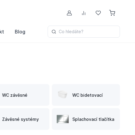
Můj účet
Porovnávání
Oblíbené
kt
Blog
Co hledáte?
WC závěsné
WC bidetovací
Závěsné systémy
Splachovací tlačítka