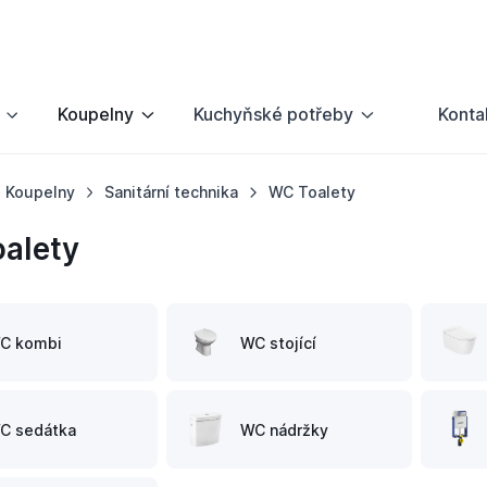
Koupelny
Kuchyňské potřeby
Konta
Koupelny
Sanitární technika
WC Toalety
alety
C kombi
WC stojící
C sedátka
WC nádržky