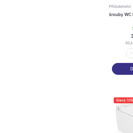
Příslušenství
šrouby WC 
30,
6
D
Sleva 10