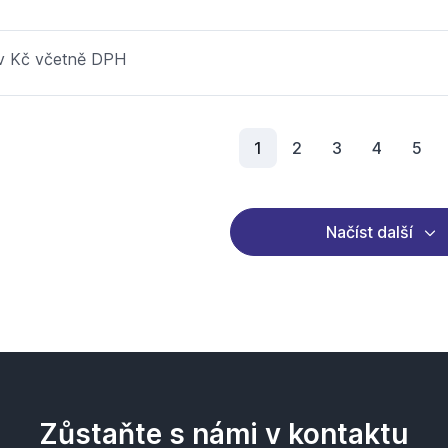
 v Kč včetně DPH
Aktuální stránka
1
2
3
4
5
Načíst další
Zůstaňte s námi v kontaktu