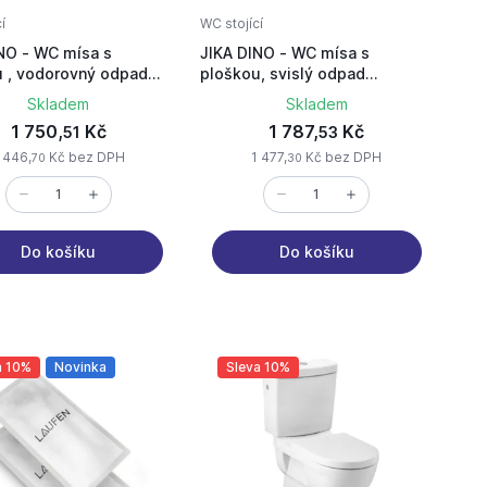
í
WC stojící
NO - WC mísa s
JIKA DINO - WC mísa s
 , vodorovný odpad
ploškou, svislý odpad
00000001
H8220080000001
Skladem
Skladem
1 750,
Kč
1 787,
Kč
51
53
 446,
Kč bez DPH
1 477,
Kč bez DPH
70
30
Do košíku
Do košíku
a 10%
Novinka
Sleva 10%