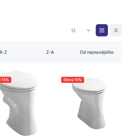
12
A-Z
Z-A
Od nejnovějšího
a 15%
Sleva 15%