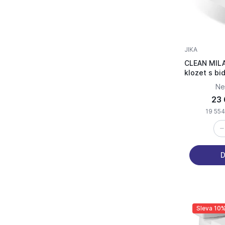
JIKA
CLEAN MILA
klozet s bi
Ne
23 
19 554
D
Sleva 10