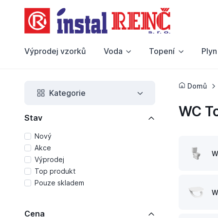
Výprodej vzorků
Voda
Topení
Plyn
Domů
Kategorie
WC To
Stav
Nový
Akce
W
Výprodej
Top produkt
Pouze skladem
W
Cena