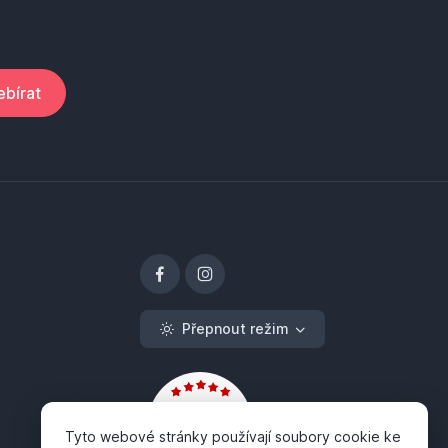
bírat
Přepnout režim
Tyto webové stránky používají soubory cookie ke