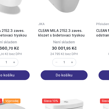
JIKA
Příslušen
 2152.3 zaves.
CLEAN MILA 2152.3 zaves.
CLEAN 
detovaci tryskou
klozet s bidetovaci tryskou
odstran
sada
ní skladem
Není skladem
660,
Kč
30 001,
Kč
70
95
,
Kč bez DPH
24 795 Kč bez DPH
30
o košíku
Do košíku
%
Výprodej
Sleva 10%
Slev