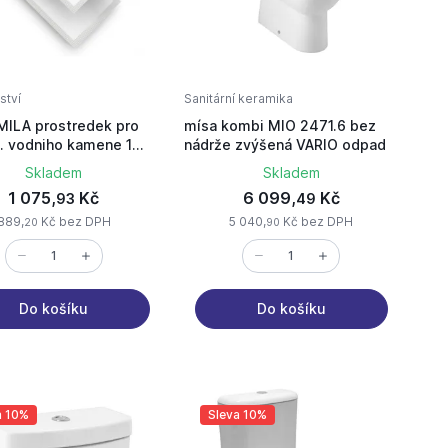
ství
Sanitární keramika
MILA prostredek pro
mísa kombi MIO 2471.6 bez
. vodniho kamene 1
nádrže zvýšená VARIO odpad
Skladem
Skladem
1 075,
Kč
6 099,
Kč
93
49
889,
Kč bez DPH
5 040,
Kč bez DPH
20
90
Do košíku
Do košíku
a 10%
Sleva 10%