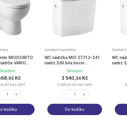
amika
Sanitární keramika
Sanitárn
ombi MIO/CUBITO
WC nádržka MIO 2771.2-241
WC nád
 nádrže VARIO
nadrz 3/6l bila bocni
nadrz 3
napousteni
napous
Skladem
Skladem
868,
Kč
3 540,
Kč
92
34
,
Kč bez DPH
2 925,
Kč bez DPH
2
90
90
o košíku
Do košíku