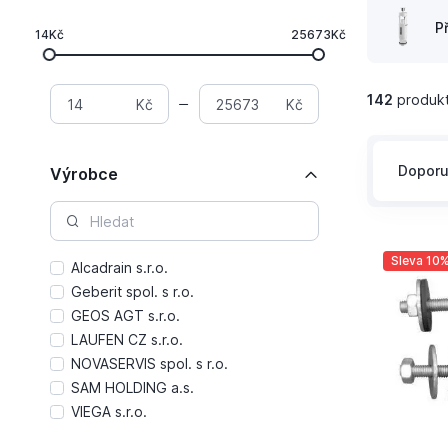
P
14Kč
25673Kč
142
produk
Kč
Kč
Dopor
Výrobce
Sleva 10
Alcadrain s.r.o.
Geberit spol. s r.o.
GEOS AGT s.r.o.
LAUFEN CZ s.r.o.
NOVASERVIS spol. s r.o.
SAM HOLDING a.s.
VIEGA s.r.o.