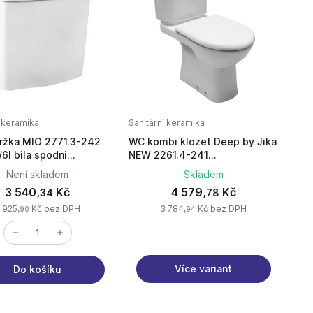
í keramika
Sanitární keramika
ržka MIO 2771.3-242
WC kombi klozet Deep by Jika
/6l bila spodni
NEW 2261.4-241
teni
hlub.splach.,šikmý odpad
Není skladem
Skladem
3 540,
Kč
4 579,
Kč
34
78
 925,
Kč bez DPH
3 784,
Kč bez DPH
90
94
Více variant
Do košíku