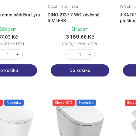
Ostatní keramika
WC stojíc
kombi nádržka Lyra
DINO 2137.7 WC závěsné
JIKA DI
RIMLESS
ploškou
H82200
Skladem
Skladem
37,
Kč
3 189,
Kč
03
68
Kč bez DPH
2 636,
Kč bez DPH
1
0
10
o košíku
Do košíku
%
Novinka
Sleva 10%
Novinka
Slev