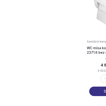
Sanitární ker
WC mísa k
2371.6 bez
odpad
4 
4 023
D