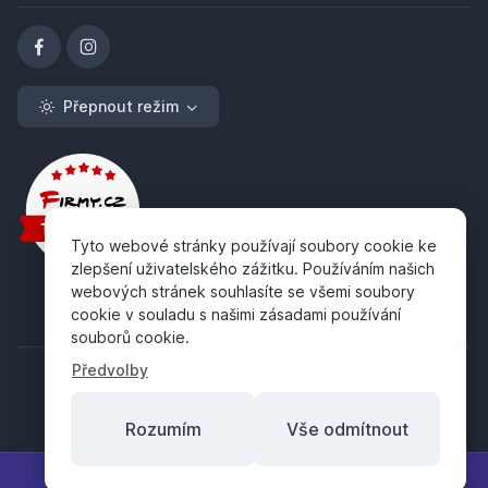
Přepnout režim
Tyto webové stránky používají soubory cookie ke
zlepšení uživatelského zážitku. Používáním našich
webových stránek souhlasíte se všemi soubory
cookie v souladu s našimi zásadami používání
souborů cookie.
Předvolby
Rozumím
Vše odmítnout
Copyright ©
ABRA Software a.s.
2026
Filtr