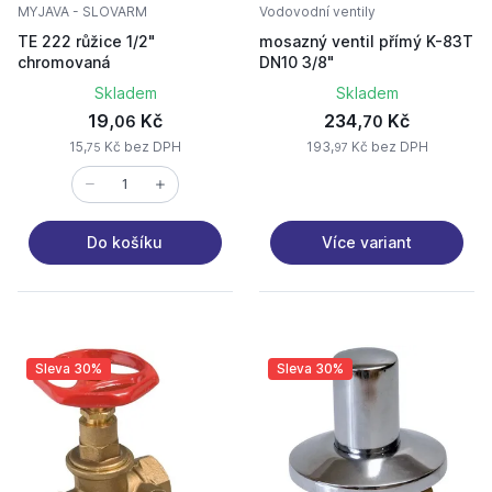
MYJAVA - SLOVARM
Vodovodní ventily
TE 222 růžice 1/2"
mosazný ventil přímý K-83T
chromovaná
DN10 3/8"
Skladem
Skladem
19,
Kč
234,
Kč
06
70
15,
Kč bez DPH
193,
Kč bez DPH
75
97
Více variant
Do košíku
Sleva 30%
Sleva 30%