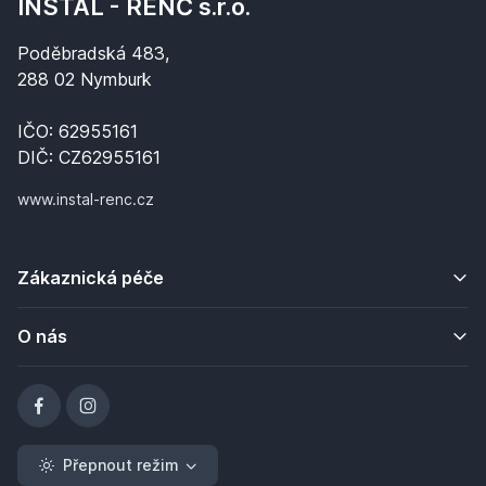
INSTAL - RENČ s.r.o.
Poděbradská 483,
288 02 Nymburk
IČO: 62955161
DIČ: CZ62955161
www.instal-renc.cz
Zákaznická péče
O nás
Přepnout režim