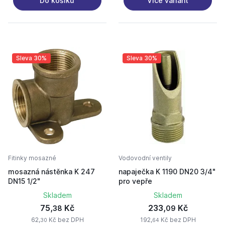
Více variant
Do košíku
Sleva 30%
Sleva 30%
Fitinky mosazné
Vodovodní ventily
mosazná nástěnka K 247
napaječka K 1190 DN20 3/4"
DN15 1/2"
pro vepře
Skladem
Skladem
75,
Kč
233,
Kč
38
09
62,
Kč bez DPH
192,
Kč bez DPH
30
64