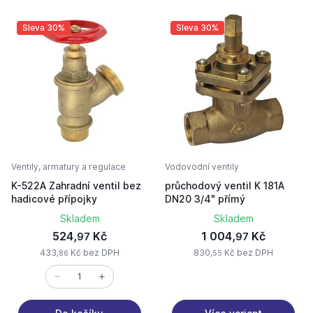
Sleva 30%
Sleva 30%
Ventily, armatury a regulace
Vodovodní ventily
K-522A Zahradní ventil bez
průchodový ventil K 181A
hadicové přípojky
DN20 3/4" přímý
Skladem
Skladem
524,
Kč
1 004,
Kč
97
97
433,
Kč bez DPH
830,
Kč bez DPH
86
55