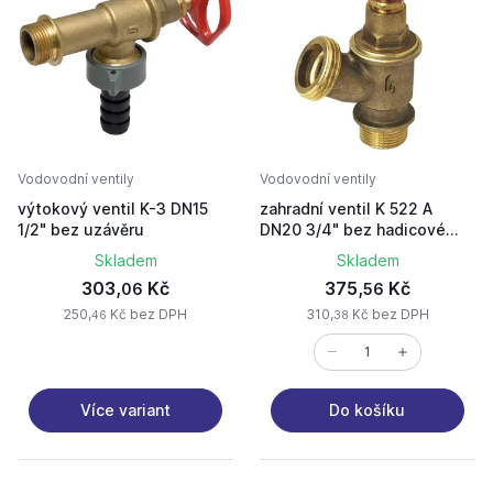
Vodovodní ventily
Vodovodní ventily
výtokový ventil K-3 DN15
zahradní ventil K 522 A
1/2" bez uzávěru
DN20 3/4" bez hadicové
přípojky
Skladem
Skladem
303,
Kč
375,
Kč
06
56
250,
Kč bez DPH
310,
Kč bez DPH
46
38
Více variant
Do košíku