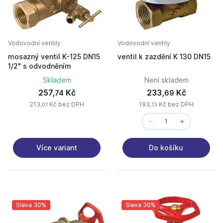
Vodovodní ventily
Vodovodní ventily
mosazný ventil K-125 DN15
ventil k zazdění K 130 DN15
1/2" s odvodněním
Skladem
Není skladem
257,
Kč
233,
Kč
74
69
213,
Kč bez DPH
193,
Kč bez DPH
01
13
Více variant
Do košíku
Sleva 30%
Sleva 30%