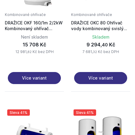
Kombinované ohřívače
Kombinované ohřívače
DRAŽICE OKF 160/1m 2/2kW
DRAŽICE OKC 80 Ohřívač
Kombinovaný ohřívač
vody kombinovaný svislý
1106209115
1101208101
Není skladem
Skladem
15 708 Kč
9 294,
Kč
40
12 981,
Kč bez DPH
7 681,
Kč bez DPH
82
32
Více variant
Více variant
Sleva 41%
Sleva 41%