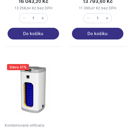
16 043,
Kč
13 793,
Kč
20
60
13 258,
Kč bez DPH
11 399,
Kč bez DPH
84
67
Do košíku
Do košíku
Sleva 41%
Kombinované ohřívače