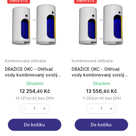
Sleva 41%
Sleva 41%
Kombinované ohřívače
Kombinované ohřívače
DRAŽICE OKC - Ohřívač
DRAŽICE OKC - Ohřívač
vody kombinovaný svislý
vody kombinovaný svislý
125/1m2 1103209101
160l/1m2 1106209101
Skladem
Skladem
12 254,
Kč
13 556,
Kč
40
80
10 127,
Kč bez DPH
11 203,
Kč bez DPH
60
97
Do košíku
Do košíku