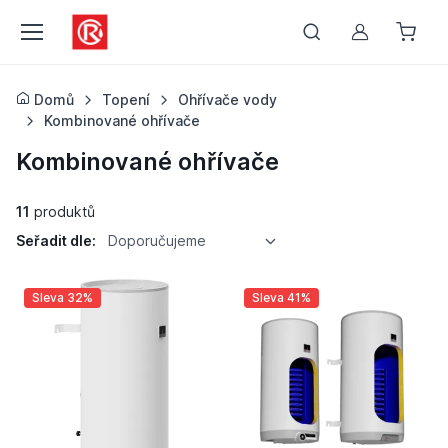
Můj účet
Domů
Topení
Ohřívače vody
Kombinované ohřívače
Kombinované ohřívače
11
produktů
Seřadit dle:
Doporučujeme
Sleva 32%
Sleva 41%