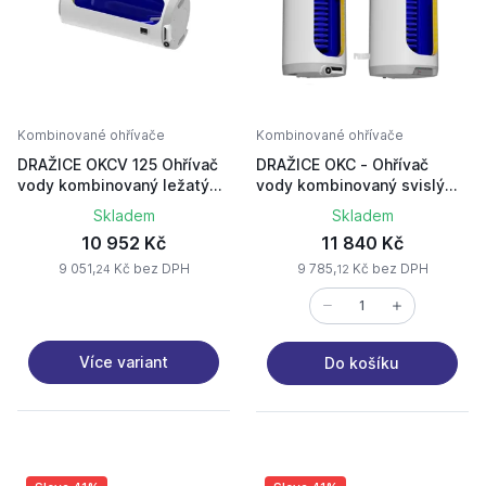
Kombinované ohřívače
Kombinované ohřívače
DRAŽICE OKCV 125 Ohřívač
DRAŽICE OKC - Ohřívač
vody kombinovaný ležatý
vody kombinovaný svislý
pravý 1103408211
100/1m2 1108209101
Skladem
Skladem
10 952 Kč
11 840 Kč
9 051,
Kč bez DPH
9 785,
Kč bez DPH
24
12
Více variant
Do košíku