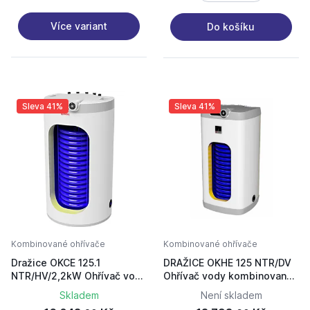
Více variant
Do košíku
Sleva 41%
Sleva 41%
Kombinované ohřívače
Kombinované ohřívače
Dražice OKCE 125.1
DRAŽICE OKHE 125 NTR/DV
NTR/HV/2,2kW Ohřívač vody
Ohřívač vody kombinovaný
kombinovaný stacionární
závěsný
Skladem
Není skladem
1103707117