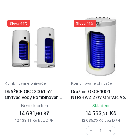
Sleva 41%
Sleva 41%
Kombinované ohřívače
Kombinované ohřívače
DRAŽICE OKC 200/1m2
Dražice OKCE 100.1
Ohřívač vody kombinovaný
NTR/HV/2,2kW Ohřívač vody
svislý 1107209101
kombinovaný stacionární
Není skladem
Skladem
1108707117
14 681,
Kč
14 563,
Kč
60
20
12 133,
Kč bez DPH
12 035,
Kč bez DPH
55
70