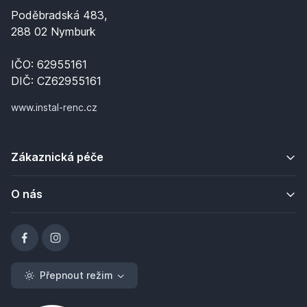
Poděbradská 483,
288 02 Nymburk
IČO: 62955161
DIČ: CZ62955161
www.instal-renc.cz
Zákaznická péče
O nás
Přepnout režim