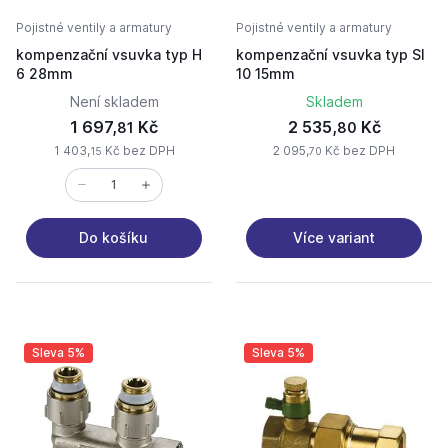
Pojistné ventily a armatury
Pojistné ventily a armatury
kompenzační vsuvka typ H
kompenzační vsuvka typ SI
6 28mm
10 15mm
Není skladem
Skladem
1 697,
Kč
2 535,
Kč
81
80
1 403,
Kč bez DPH
2 095,
Kč bez DPH
15
70
Více variant
Do košíku
Sleva 5%
Sleva 5%