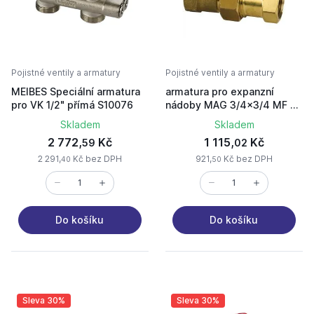
Pojistné ventily a armatury
Pojistné ventily a armatury
MEIBES Speciální armatura
armatura pro expanzní
pro VK 1/2" přímá S10076
nádoby MAG 3/4x3/4 MF s
vypouštěním
Skladem
Skladem
2 772,
Kč
1 115,
Kč
59
02
2 291,
Kč bez DPH
921,
Kč bez DPH
40
50
Do košíku
Do košíku
Sleva 30%
Sleva 30%