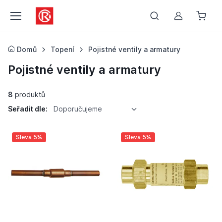
Můj účet
Domů
Topení
Pojistné ventily a armatury
Pojistné ventily a armatury
8
produktů
Seřadit dle:
Doporučujeme
Sleva 5%
Sleva 5%