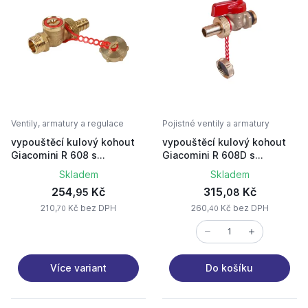
Ventily, armatury a regulace
Pojistné ventily a armatury
vypouštěcí kulový kohout
vypouštěcí kulový kohout
Giacomini R 608 s
Giacomini R 608D s
hadicovou vývodkou a
hadicovou vývodkou a
Skladem
Skladem
zátkou 1/2"
zátkou a integr.těsněním
254,
Kč
315,
Kč
95
08
1/2"
210,
Kč bez DPH
260,
Kč bez DPH
70
40
Více variant
Do košíku