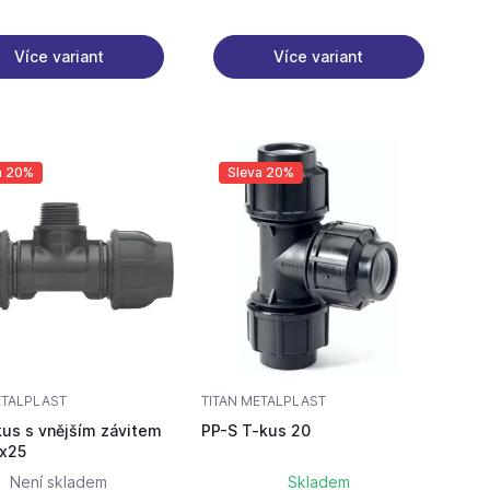
Více variant
Více variant
a 20%
Sleva 20%
ETALPLAST
TITAN METALPLAST
us s vnějším závitem
PP-S T-kus 20
"x25
Není skladem
Skladem