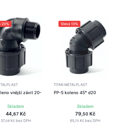
a 20%
Sleva 10%
ETALPLAST
TITAN METALPLAST
leno vnější závit 20-
PP-S koleno 45° d20
Skladem
Skladem
44,
Kč
79,
Kč
87
50
37,
Kč bez DPH
65,
Kč bez DPH
08
70