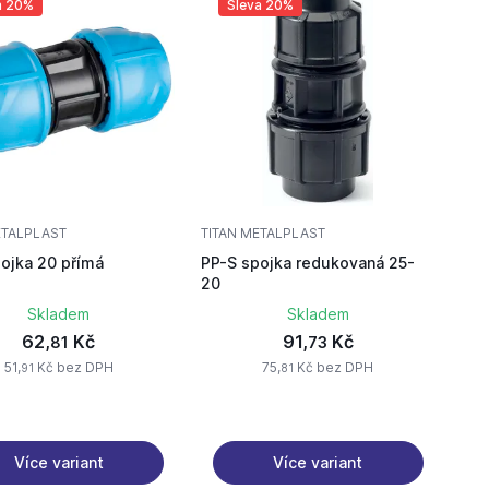
a 20%
Sleva 20%
ETALPLAST
TITAN METALPLAST
ojka 20 přímá
PP-S spojka redukovaná 25-
20
Skladem
Skladem
62,
Kč
91,
Kč
81
73
51,
Kč bez DPH
75,
Kč bez DPH
91
81
Více variant
Více variant