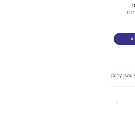
1
127,
Ví
Ceny jsou