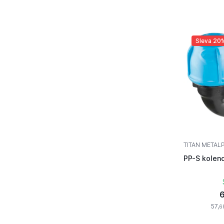
Sleva 20
TITAN METAL
PP-S kolen
6
57,
6