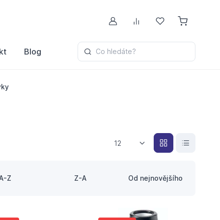
Můj účet
Porovnávání
Oblíbené
kt
Blog
Co hledáte?
vky
12
A-Z
Z-A
Od nejnovějšího