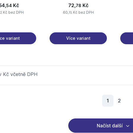
54,
Kč
72,
Kč
54
78
Kč bez DPH
60,
Kč bez DPH
72
15
ce variant
Více variant
 v Kč včetně DPH
Aktuální s
1
2
Načíst další