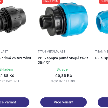
%
Sleva 20%
Slev
PLAST
TITAN METALPLAST
TITAN M
 přímá vnitřní závit
PP-S spojka přímá vnější závit
PP-S sp
25x1/2"
Skladem
Skladem
41,
Kč
45,
Kč
88
86
Kč bez DPH
37,
Kč bez DPH
1
90
ce variant
Více variant