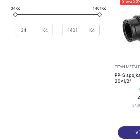
Sleva 20
34Kč
1401Kč
Kč
Kč
TITAN METAL
PP-S spojka
20x1/2"
34,
6
Ví