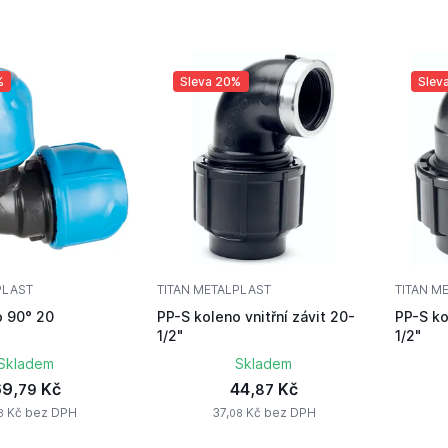
%
Sleva 20%
Slev
PLAST
TITAN METALPLAST
TITAN M
o 90° 20
PP-S koleno vnitřní závit 20-
PP-S ko
1/2"
1/2"
Skladem
Skladem
9,
Kč
44,
Kč
79
87
Kč bez DPH
37,
Kč bez DPH
8
08