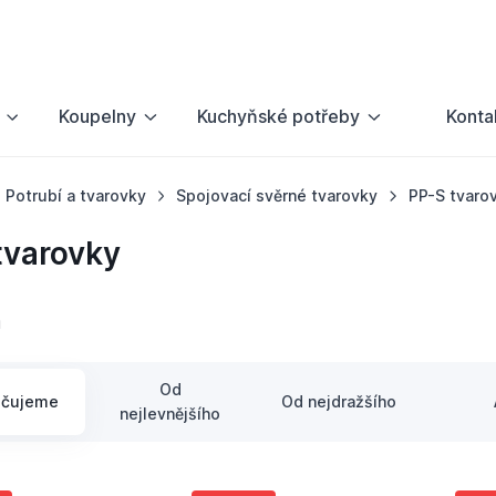
Koupelny
Kuchyňské potřeby
Konta
Potrubí a tvarovky
Spojovací svěrné tvarovky
PP-S tvaro
tvarovky
ů
Od
učujeme
Od nejdražšího
nejlevnějšího