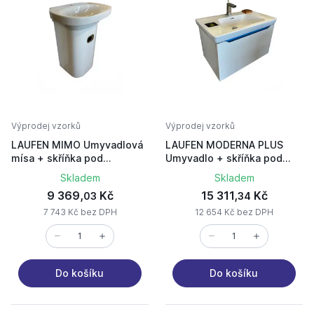
Výprodej vzorků
Výprodej vzorků
LAUFEN MIMO Umyvadlová
LAUFEN MODERNA PLUS
mísa + skříňka pod
Umyvadlo + skříňka pod
umyvadlo
umyvadlo + zrcadlo 800
Skladem
Skladem
9 369,
Kč
15 311,
Kč
03
34
7 743 Kč bez DPH
12 654 Kč bez DPH
Do košíku
Do košíku