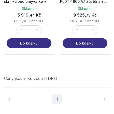
skrinka pod umyvatko +
PLDTP 900 A7 Zástěna +
zrcadlo s polici
BSMVT.E10 stabilizovaná
Skladem
Skladem
vpěra+ WMQ 900x900mm
5 919,
Kč
9 525,
Kč
44
73
vanička
4 892,
Kč bez DPH
7 872,
Kč bez DPH
10
50
Do košíku
Do košíku
Ceny jsou v Kč včetně DPH
Aktuální stránka
1