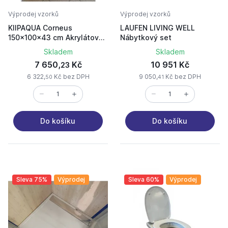
Výprodej vzorků
Výprodej vzorků
KIIPAQUA Corneus
LAUFEN LIVING WELL
150x100x43 cm Akrylátová
Nábytkový set
vana pravá KVOP150100C2
Skladem
Skladem
7 650,
Kč
10 951 Kč
23
6 322,
Kč bez DPH
9 050,
Kč bez DPH
50
41
Do košíku
Do košíku
Sleva 75%
Výprodej
Sleva 60%
Výprodej