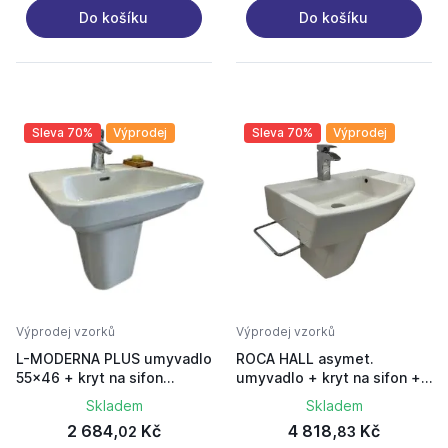
Do košíku
Do košíku
Sleva 70%
Výprodej
Sleva 70%
Výprodej
Výprodej vzorků
Výprodej vzorků
L-MODERNA PLUS umyvadlo
ROCA HALL asymet.
55x46 + kryt na sifon
umyvadlo + kryt na sifon +
keramicky
drzak na rucnik
Skladem
Skladem
2 684,
Kč
4 818,
Kč
02
83