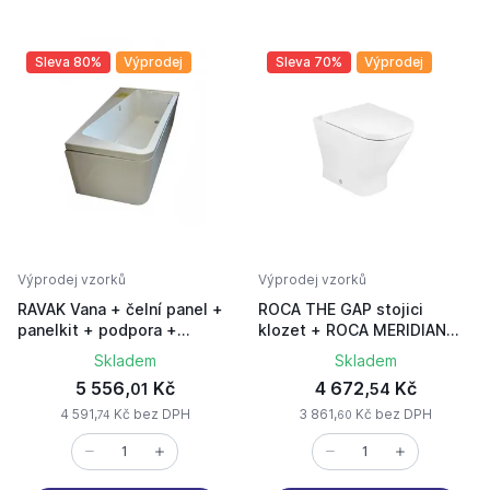
Sleva 80%
Výprodej
Sleva 70%
Výprodej
Výprodej vzorků
Výprodej vzorků
RAVAK Vana + čelní panel +
ROCA THE GAP stojici
panelkit + podpora +
klozet + ROCA MERIDIAN
zástěna
WC nadrz
Skladem
Skladem
5 556,
Kč
4 672,
Kč
01
54
4 591,
Kč bez DPH
3 861,
Kč bez DPH
74
60