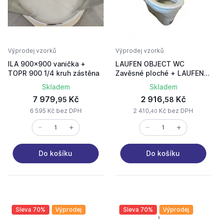
Výprodej vzorků
Výprodej vzorků
ILA 900x900 vanička +
LAUFEN OBJECT WC
TOPR 900 1/4 kruh zástěna
Zavěsné ploché + LAUFEN
ALBONOVA sedátko s
Skladem
Skladem
poklopem
7 979,
Kč
2 916,
Kč
95
58
6 595 Kč bez DPH
2 410,
Kč bez DPH
40
Do košíku
Do košíku
Sleva 70%
Výprodej
Sleva 70%
Výprodej