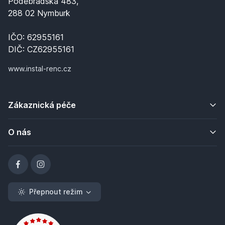
Poděbradská 483,
288 02 Nymburk
IČO: 62955161
DIČ: CZ62955161
www.instal-renc.cz
Zákaznická péče
O nás
Přepnout režim