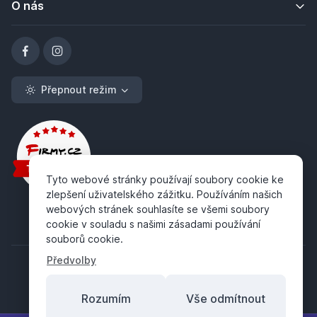
O nás
Přepnout režim
Tyto webové stránky používají soubory cookie ke
zlepšení uživatelského zážitku. Používáním našich
webových stránek souhlasíte se všemi soubory
cookie v souladu s našimi zásadami používání
souborů cookie.
Předvolby
Rozumím
Vše odmítnout
Copyright ©
ABRA Software a.s.
2026