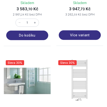
Skladem
Skladem
3 583,
Kč
3 947,
Kč
10
73
2 961,
Kč bez DPH
3 262,
Kč bez DPH
24
59
Více variant
Do košíku
Sleva 30%
Sleva 30%