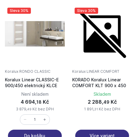
Sleva 30%
Sleva 30%
Koralux RONDO CLASSIC
Koralux LINEAR COMFORT
Koralux Linear CLASSIC-E
KORADO Koralux Linear
900/450 elektrický KLCE
COMFORT KLT 900 x 450
Není skladem
Skladem
4 694,
Kč
2 288,
Kč
18
49
3 879,
Kč bez DPH
1 891,
Kč bez DPH
49
31
Více variant
Do košíku