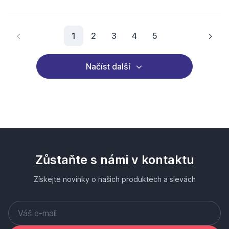
Aktuální stránka
1
2
3
4
5
Načíst další
Zůstaňte s námi v kontaktu
Získejte novinky o našich produktech a slevách