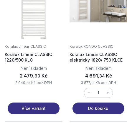
Koralux Linear CLASSIC
Koralux RONDO CLASSIC
Koralux Linear CLASSIC
Koralux Linear CLASSIC
1220/500 KLC
elektrický 1820/ 750 KLCE
Není skladem
Není skladem
2 479,
Kč
4 691,
Kč
60
34
2 049,
Kč bez DPH
3 877,
Kč bez DPH
25
14
Více variant
Do košíku