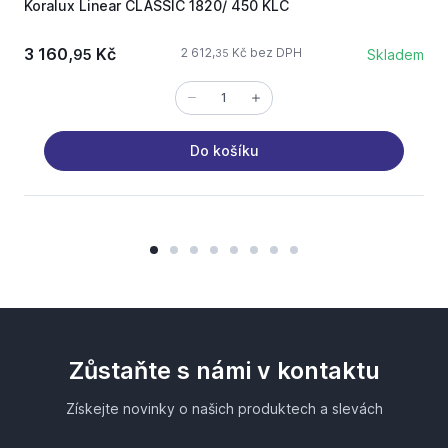
Koralux Linear CLASSIC 1820/ 450 KLC
K
3 160,
Kč
2
2 612,
Kč bez DPH
95
Skladem
35
Do košíku
Zůstaňte s námi v kontaktu
Získejte novinky o našich produktech a slevách