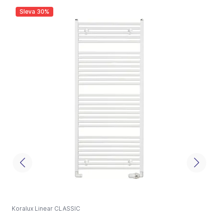
Sleva 30%
Koralux Linear CLASSIC
K