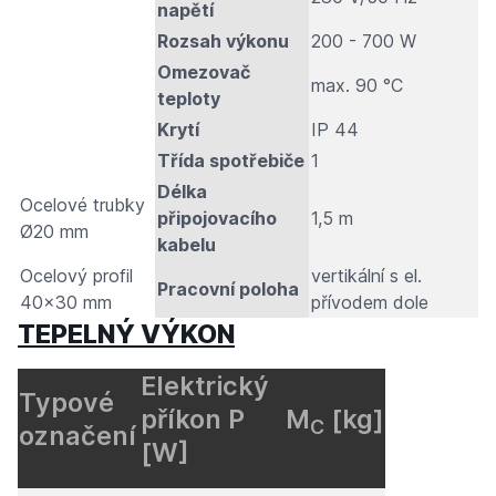
napětí
Rozsah výkonu
200 - 700 W
Omezovač
max. 90 °C
teploty
Krytí
IP 44
Třída spotřebiče
1
Délka
Ocelové trubky
připojovacího
1,5 m
Ø20 mm
kabelu
Ocelový profil
vertikální s el.
Pracovní poloha
40x30 mm
přívodem dole
TEPELNÝ VÝKON
Elektrický
Typové
příkon P
M
[kg]
C
označení
[W]