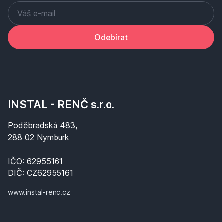
Odebírat
INSTAL - RENČ s.r.o.
Poděbradská 483,
288 02 Nymburk
IČO: 62955161
DIČ: CZ62955161
www.instal-renc.cz