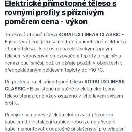
Elektrické přímotopné těleso s
rovnými profily s příznivým
poměrem cena - výkon
Trubková otopná tělesa
KORALUX LINEAR CLASSIC -
E
jsou vyráběna jako samostatná přímotopná elektrická
otopná tělesa. Jsou osazena elektrickým topným
tělesem vybaveným omezovačem teploty a naplněna
nemrznoucí směsí, což umožňuje použití v objektech s
předpokládaným poklesem teploty do -10 °C.
Při pohledu na el. přímotopné těleso
KORALUX LINEAR
CLASSIC - E
umístěné na stěně je elektrické topné
těleso standardně vždy osazeno v jeho levém svislém
profilu.
Připojuje se na pevný elektrický rozvod přívodním
kabelem do instalační krabice nebo lze na přívodní
kabel namontovat dodatečně příslušenství pro připojení