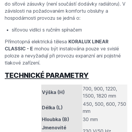
do síťové zásuvky (není součástí dodávky radiátoru). V
závislosti na požadovaném komfortu obsluhy a
hospodárnosti provozu se jedná o:
síťovou vidlici s ručním spínačem
Přímotopná elektrická tělesa
KORALUX LINEAR
CLASSIC - E
mohou být instalována pouze ve svislé
poloze a nevyžadují při provozu expanzní ani pojistné
tlakové zařízení.
TECHNICKÉ PARAMETRY
700, 900, 1220,
Výška (H)
1500, 1820 mm
450, 500, 600, 750
Délka (L)
mm
Hloubka (B)
30 mm
Jmenovité
230 V/50 Hz