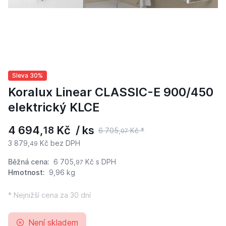
Sleva 30%
Koralux Linear CLASSIC-E 900/450
elektrický KLCE
4 694,
Kč / ks
18
6 705,
Kč *
97
3 879,
Kč bez DPH
49
Běžná cena:
6 705,
Kč
s DPH
97
Hmotnost:
9,96 kg
* Nejnižší cena za 30 dní
Není skladem