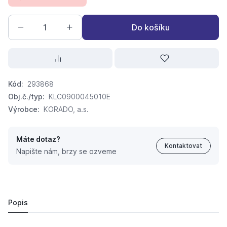
Do košíku
Kód:
293868
Obj.č./typ:
KLC0900045010E
Výrobce:
KORADO, a.s.
Máte dotaz?
Kontaktovat
Napište nám, brzy se ozveme
Koralux Linear CLASSIC-E 900/450 elektrický KLCE
4 694,
Kč
18
5 542,
Kč
13
Popis