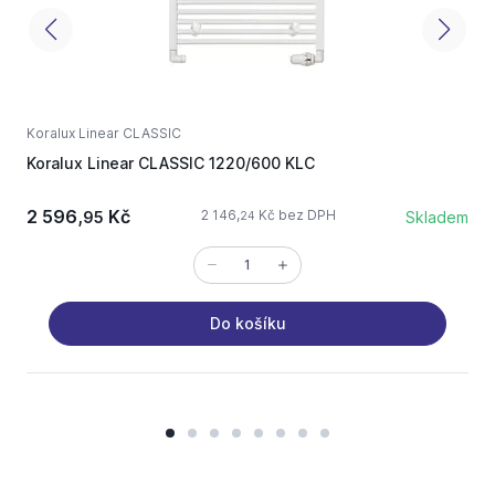
Koralux Linear CLASSIC
K
Koralux Linear CLASSIC 1220/600 KLC
K
2 596,
Kč
2 146,
Kč bez DPH
95
Skladem
24
Do košíku