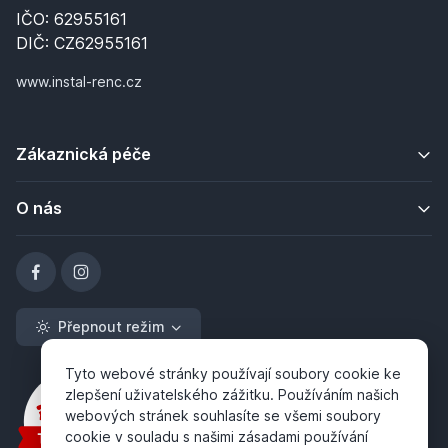
IČO: 62955161
DIČ: CZ62955161
www.instal-renc.cz
Zákaznická péče
O nás
Přepnout režim
Tyto webové stránky používají soubory cookie ke
zlepšení uživatelského zážitku. Používáním našich
webových stránek souhlasíte se všemi soubory
cookie v souladu s našimi zásadami používání