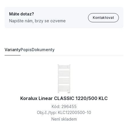
Máte dotaz?
Kontaktovat
Napište nám, brzy se ozveme
Koralux Linear CLASSIC 900/ 750 KLC
2 251,
Kč
13
2 657,
Kč
77
Varianty
Popis
Dokumenty
Koralux Linear CLASSIC 1220/500 KLC
Kód: 296455
Obj.č./typ: KLC12200500-10
Není skladem