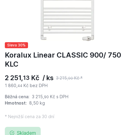
Sleva 30%
Koralux Linear CLASSIC 900/ 750
KLC
2 251,
Kč / ks
13
3 215,
Kč *
90
1 860,
Kč bez DPH
44
Běžná cena:
3 215,
Kč
s DPH
90
Hmotnost:
8,50 kg
* Nejnižší cena za 30 dní
Skladem