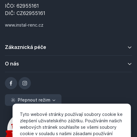
IČO: 62955161
DIČ: CZ62955161
www.instal-renc.cz
Zákaznická péče
O nás
Přepnout režim
Tyto webové stránky používají soubory cookie ke
zlepšení uživatelského zážitku. Používáním našich
webových stránek souhlasíte se všemi soubory
cookie v souladu s našimi zásadami používání