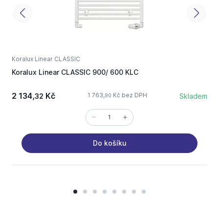
Koralux Linear CLASSIC
K
Koralux Linear CLASSIC 900/ 600 KLC
K
2 134,
Kč
1 763,
Kč bez DPH
32
Skladem
90
Do košíku