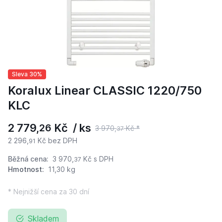
Sleva 30%
Koralux Linear CLASSIC 1220/750
KLC
2 779,
Kč / ks
26
3 970,
Kč *
37
2 296,
Kč bez DPH
91
Běžná cena:
3 970,
Kč
s DPH
37
Hmotnost:
11,30 kg
* Nejnižší cena za 30 dní
Skladem