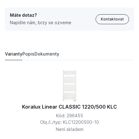
Máte dotaz?
Kontaktovat
Napište nám, brzy se ozveme
Koralux Linear CLASSIC 1220/750 KLC
2 779,
Kč
26
3 281,
Kč
30
Varianty
Popis
Dokumenty
Koralux Linear CLASSIC 1220/500 KLC
Kód: 296455
Obj.č./typ: KLC12200500-10
Není skladem