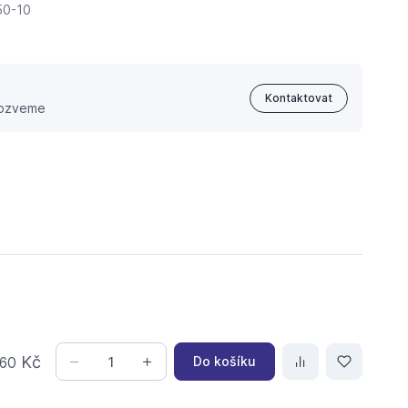
50-10
Kontaktovat
 ozveme
Kč
Do košíku
60