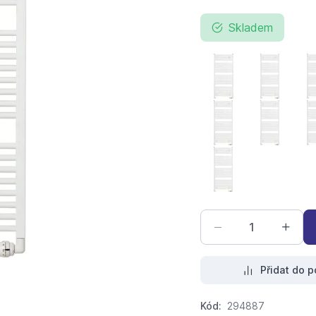
Skladem
Koralux Linear CL
Koralux 
Koralux Linear CL
Koralux 
Koralux Linear CLA
Přidat do p
Kód:
294887