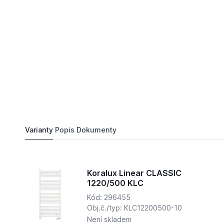
3 238,
Kč
77
Koralux Linear CLASSIC 1500/ 750 KLC
Do košíku
3 823,
Kč
82
Varianty
Popis
Dokumenty
Koralux Linear CLASSIC
1220/500 KLC
Kód: 296455
Obj.č./typ: KLC12200500-10
Není skladem