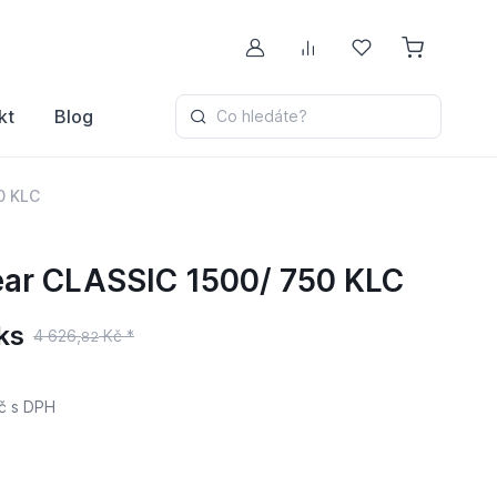
Můj účet
Porovnávání
Oblíbené
kt
Blog
Co hledáte?
0 KLC
ear CLASSIC 1500/ 750 KLC
ks
4 626,
Kč *
82
č
s DPH