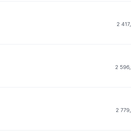
2 417
2 596,
2 779