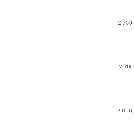
2 759,
2 766
3 000,