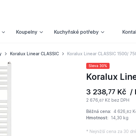
Koupelny
Kuchyňské potřeby
Konta
y
Koralux Linear CLASSIC
Koralux Linear CLASSIC 1500/ 75
Sleva 30%
Koralux Lin
3 238,
Kč / 
77
2 676,
Kč bez DPH
67
Běžná cena:
4 626,
K
82
Hmotnost:
14,30 kg
* Nejnižší cena za 30 dní