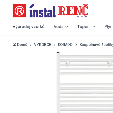
Výprodej vzorků
Voda
Topení
Plyn
Domů
VÝROBCE
KORADO
Koupelnové žebřík