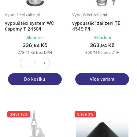
Vypouštěcí zařízení
Vypouštěcí zařízení
vypouštěcí system WC
vypouštěcí zařízení TE
úsporný T 2450/I
4549 P/I
Skladem
Skladem
336,
Kč
363,
Kč
94
94
278,
Kč bez DPH
300,
Kč bez DPH
46
78
Více variant
Do košíku
Sleva 12%
Sleva 3%