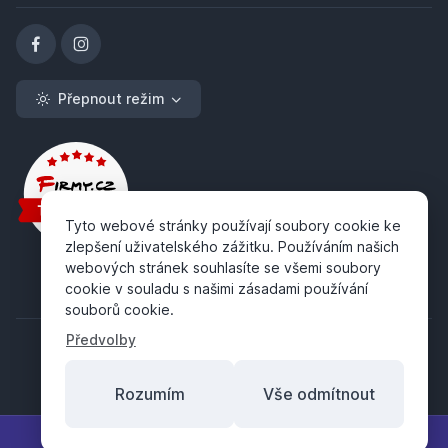
Přepnout režim
Tyto webové stránky používají soubory cookie ke
zlepšení uživatelského zážitku. Používáním našich
webových stránek souhlasíte se všemi soubory
cookie v souladu s našimi zásadami používání
souborů cookie.
Předvolby
Rozumím
Vše odmítnout
Copyright ©
ABRA Software a.s.
2026
Filtr