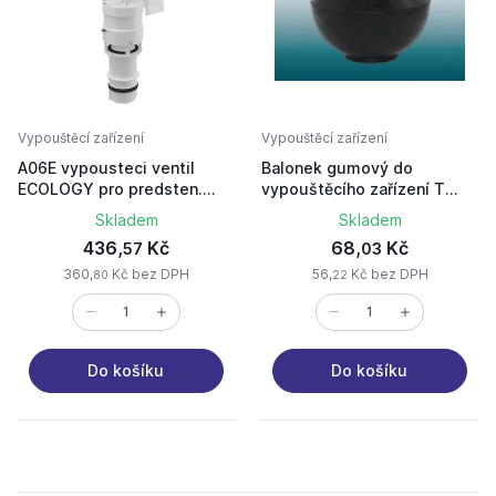
Vypouštěcí zařízení
Vypouštěcí zařízení
A06E vypousteci ventil
Balonek gumový do
ECOLOGY pro predsten.
vypouštěcího zařízení T
instal. systemy
2547B-1807
Skladem
Skladem
436,
Kč
68,
Kč
57
03
360,
Kč bez DPH
56,
Kč bez DPH
80
22
Do košíku
Do košíku